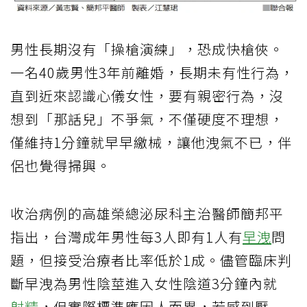
男性長期沒有「操槍演練」，恐成快槍俠。
一名40歲男性3年前離婚，長期未有性行為，
直到近來認識心儀女性，要有親密行為，沒
想到「那話兒」不爭氣，不僅硬度不理想，
僅維持1分鐘就早早繳械，讓他洩氣不已，伴
侶也覺得掃興。
收治病例的高雄榮總泌尿科主治醫師簡邦平
指出，台灣成年男性每3人即有1人有
早洩
問
題，但接受治療者比率低於1成。儘管臨床判
斷早洩為男性陰莖進入女性陰道3分鐘內就
射精
，但實際標準應因人而異，若感到壓