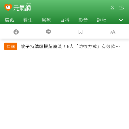
焦點
養生
醫療
百科
影音
課程
退休
蚊子持續騷擾超崩潰！6大「防蚊方式」有效降低被
快訊
叮機率