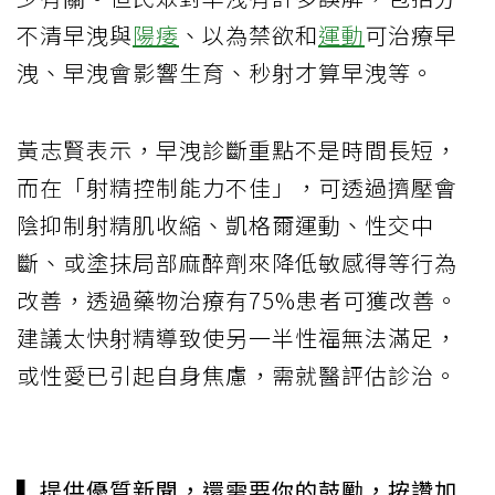
不清早洩與
陽痿
、以為禁欲和
運動
可治療早
洩、早洩會影響生育、秒射才算早洩等。
黃志賢表示，早洩診斷重點不是時間長短，
而在「射精控制能力不佳」，可透過擠壓會
陰抑制射精肌收縮、凱格爾運動、性交中
斷、或塗抹局部麻醉劑來降低敏感得等行為
改善，透過藥物治療有75%患者可獲改善。
建議太快射精導致使另一半性福無法滿足，
或性愛已引起自身焦慮，需就醫評估診治。
▍提供優質新聞，還需要你的鼓勵，按讚加