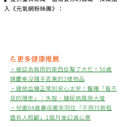
入《元氣網粉絲團》：
💪更多健康推薦
‧被認為無用的東西反幫了大忙！50歲
婦慶幸沒隨手丟棄的3樣物品
‧健檢血糖正常別安心太早！醫曝「看不
見的隱患」：失智、糖尿病風險大增
‧兒邀84歲寡母搬來同住「不用付房租
還有人照顧」1個月後幻滅心寒