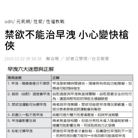
udn
/
元氣網
/
性愛
/
性福教戰
禁欲不能治早洩 小心變快槍
俠
聯合報 ／ 記者江慧珺／台北報導
2015-11-22 09:04:35