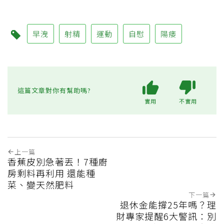
早洩
射精
運動
自慰
陽痿
這篇文章對你有幫助嗎?
實用
不實用
上一篇
香蕉皮別急著丟！7種廚
房剩料再利用 還能種
菜、變天然肥料
下一篇
退休金能撐25年嗎？理
財專家提醒6大警訊：別