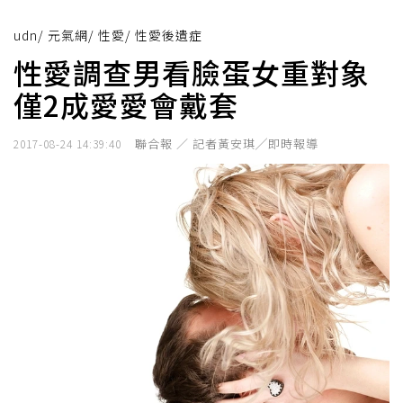
udn
/
元氣網
/
性愛
/
性愛後遺症
性愛調查男看臉蛋女重對象
僅2成愛愛會戴套
聯合報 ／ 記者黃安琪╱即時報導
2017-08-24 14:39:40