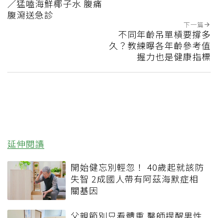
／猛嗑海鮮椰子水 腹痛
腹瀉送急診
下一篇
不同年齡吊單槓要撐多
久？教練曝各年齡參考值
握力也是健康指標
延伸閱讀
開始健忘別輕忽！ 40歲起就該防
失智 2成國人帶有阿茲海默症相
關基因
父親節別只看體重 醫師提醒男性