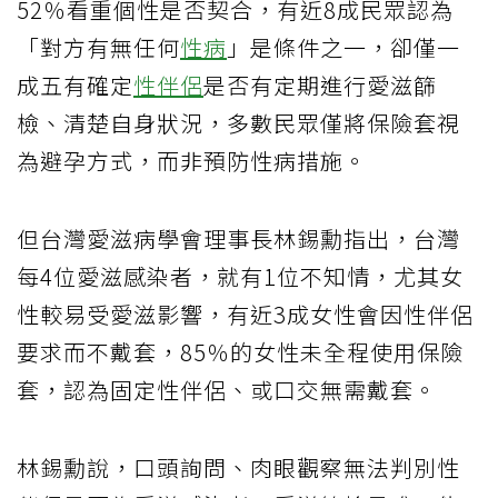
52％看重個性是否契合，有近8成民眾認為
「對方有無任何
性病
」是條件之一，卻僅一
成五有確定
性伴侶
是否有定期進行愛滋篩
檢、清楚自身狀況，多數民眾僅將保險套視
為避孕方式，而非預防性病措施。
但台灣愛滋病學會理事長林錫勳指出，台灣
每4位愛滋感染者，就有1位不知情，尤其女
性較易受愛滋影響，有近3成女性會因性伴侶
要求而不戴套，85％的女性未全程使用保險
套，認為固定性伴侶、或口交無需戴套。
林錫勳說，口頭詢問、肉眼觀察無法判別性