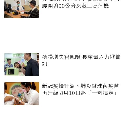
腰圍逾90公分恐藏三高危機
聽損增失智風險 長輩量六力揪警
訊
新冠疫情升溫、肺炎鏈球菌疫苗
再升級 8月10日起「一劑搞定」