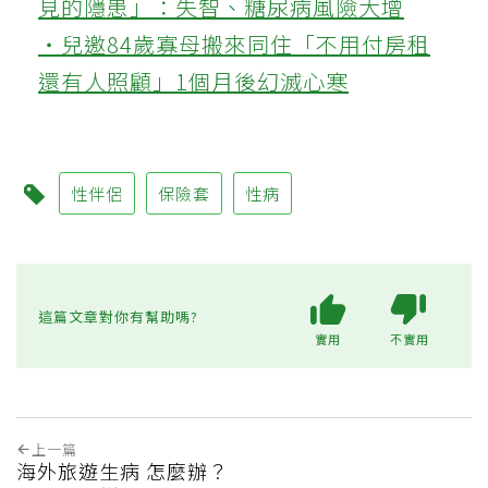
見的隱患」：失智、糖尿病風險大增
‧兒邀84歲寡母搬來同住「不用付房租
還有人照顧」1個月後幻滅心寒
性伴侶
保險套
性病
這篇文章對你有幫助嗎?
實用
不實用
上一篇
海外旅遊生病 怎麼辦？