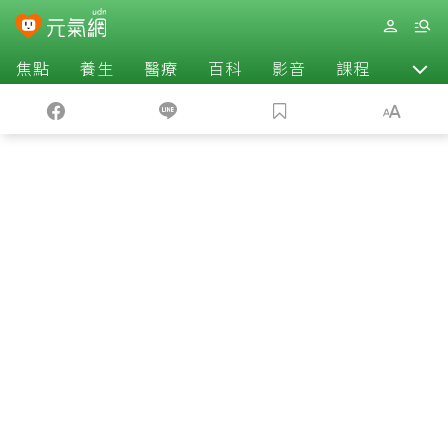
焦點
養生
醫療
百科
影音
課程
退休