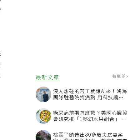
等
術
，
形
而
不
看更多
最新文章
沒人想碰的苦工就讓AI來！鴻海
團隊駐醫院找痛點 用科技讓醫
療更有溫度
糖尿病前期怎麼救？美國心臟協
會研究推「1夢幻水果組合」 酪
梨加它改善血管功能
桃園平鎮傳出80多歲夫弒妻案