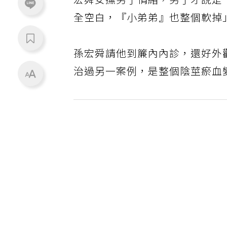
宏舜安撫男子情緒，男子才說是
全空白，『小弟弟』也整個軟掉
孫宏舜請他到簾內內診，還好外
治過另一案例，是整個陰莖瘀血