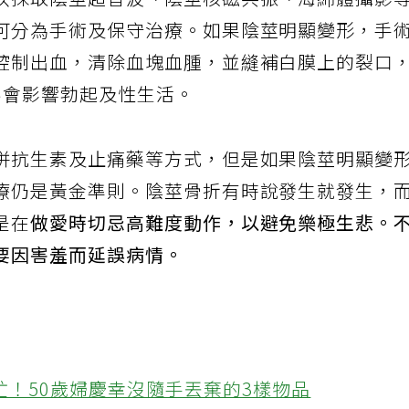
以採取陰莖超音波、陰莖核磁共振、海綿體攝影
可分為手術及保守治療。如果陰莖明顯變形，手
控制出血，清除血塊血腫，並縫補白膜上的裂口
不會影響勃起及性生活。
併抗生素及止痛藥等方式，但是如果陰莖明顯變
療仍是黃金準則。陰莖骨折有時說發生就發生，
是在
做愛時切忌高難度動作，以避免樂極生悲。
要因害羞而延誤病情。
忙！50歲婦慶幸沒隨手丟棄的3樣物品