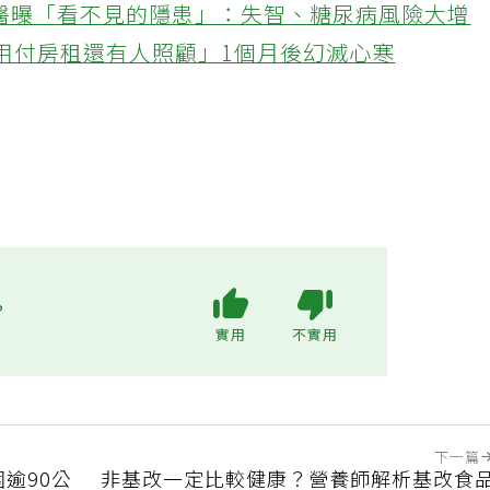
醫曝「看不見的隱患」：失智、糖尿病風險大增
不用付房租還有人照顧」1個月後幻滅心寒
?
實用
不實用
下一篇