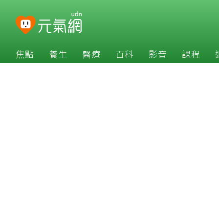
焦點
養生
醫療
百科
影音
課程