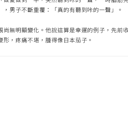
「做愛做到一半，突然聽到咔的一聲，一時腦筋
」，男子不斷重覆：「真的有聽到咔的一聲」。
觀尚無明顯變化。他說這算是幸運的例子，先前
變形，疼痛不堪，腫得像日本茄子。