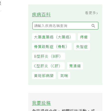
品
過日子
思
看更多
疾病百科
大腸直腸癌（大腸癌）
痔瘡
骨質疏鬆症（骨鬆）
失智症
B型肝炎（B肝）
C型肝炎（C肝）
胃潰瘍
黃斑部病變
氣喘
我要投稿