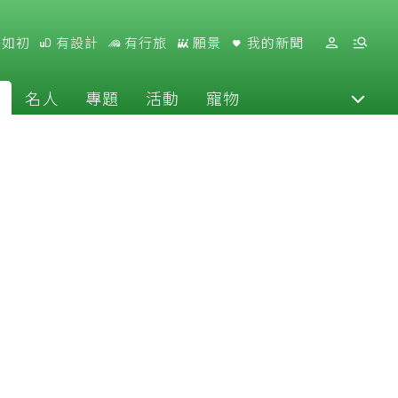
好如初
有設計
有行旅
願景
我的新聞
名人
專題
活動
寵物