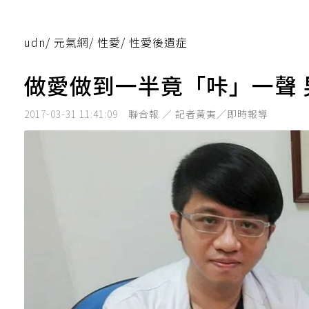
udn
/
元氣網
/
性愛
/
性愛後遺症
做愛做到一半竟「咔」一聲
2017-03-31 11:41:09
聯合報 ／ 記者黃寅╱即時報導