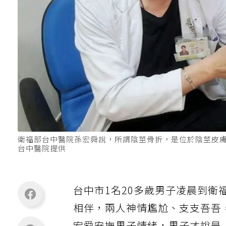
衛福部台中醫院孫宏舜說，所謂陰莖骨折，是位於陰莖皮
台中醫院提供
台中市1名20多歲男子凌晨到衛
相伴，兩人神情尷尬、支支吾吾