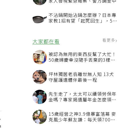
家人發現緊急報案、警方調查中
不沾鍋開始沾鍋怎麼辦？日本專
家教1招有望「起死回生」，5情
況該換新
看更多
大家都在看
被認為無用的東西反幫了大忙！
50歲婦慶幸沒隨手丟棄的3樣物
品
坪林獨居老翁離世無人知 13犬
守屋護遺體伴最後一程
先生走了，太太可以續領勞保年
金嗎？專家揭遺屬年金怎麼領，
看順位還要看資格
15歲經營之神3.9億暴富落幕 麥
克風少年蘇友謙：每天領700元