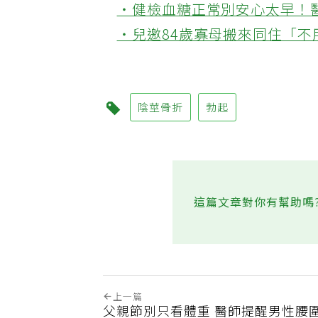
‧健檢血糖正常別安心太早！
‧兒邀84歲寡母搬來同住「
陰莖骨折
勃起
這篇文章對你有幫助嗎
上一篇