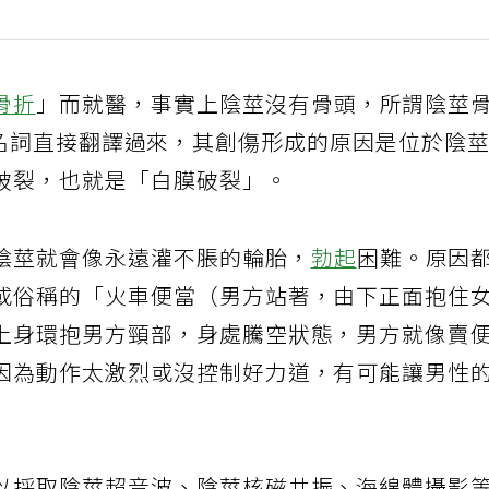
骨折
」而就醫，事實上陰莖沒有骨頭，所謂陰莖
e英文醫學名詞直接翻譯過來，其創傷形成的原因是位於陰
破裂，也就是「白膜破裂」。
陰莖就會像永遠灌不脹的輪胎，
勃起
困難。原因
或俗稱的「火車便當（男方站著，由下正面抱住
上身環抱男方頸部，身處騰空狀態，男方就像賣
因為動作太激烈或沒控制好力道，有可能讓男性