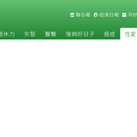
聯合報
經濟日報
河
退休力
失智
醫聲
慢病好日子
癌症
性愛