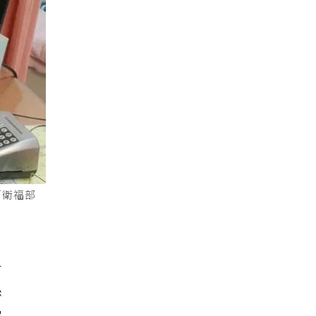
／衛福部
子
孫