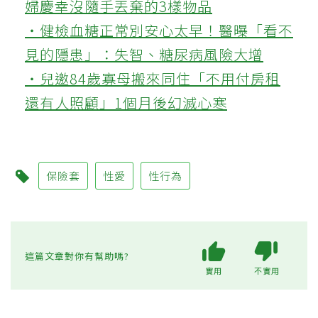
婦慶幸沒隨手丟棄的3樣物品
‧健檢血糖正常別安心太早！醫曝「看不
見的隱患」：失智、糖尿病風險大增
‧兒邀84歲寡母搬來同住「不用付房租
還有人照顧」1個月後幻滅心寒
保險套
性愛
性行為
這篇文章對你有幫助嗎?
實用
不實用