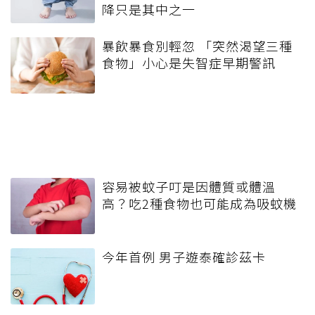
降只是其中之一
暴飲暴食別輕忽 「突然渴望三種
食物」小心是失智症早期警訊
容易被蚊子叮是因體質或體溫
高？吃2種食物也可能成為吸蚊機
今年首例 男子遊泰確診茲卡