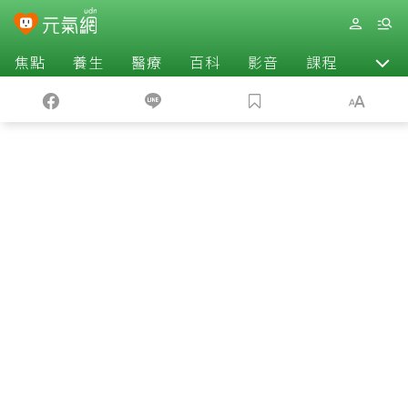
焦點
養生
醫療
百科
影音
課程
退休