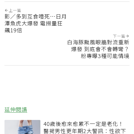
上一篇
影／多到互食噎死…日月
潭魚虎大爆發 電撈量狂
飆19倍
下一篇
白海豚颱風眼牆對流重新
爆發 到底會不會轉彎？
粉專曝3種可能情境
延伸閱讀
40歲後愈來愈累不一定是老化！
醫揭男性更年期2大警訊：性欲下