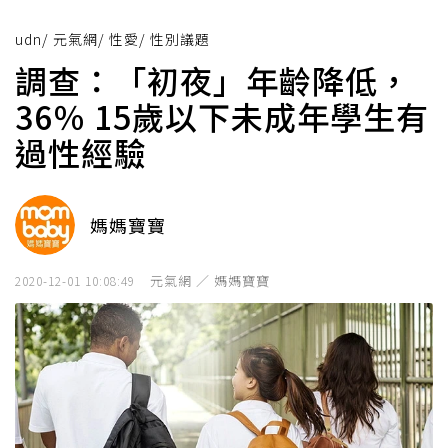
udn
/
元氣網
/
性愛
/
性別議題
調查：「初夜」年齡降低，
36％ 15歲以下未成年學生有
過性經驗
媽媽寶寶
元氣網 ／ 媽媽寶寶
2020-12-01 10:08:49