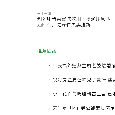
上一篇
知名康普茶竄改效期、摻逾期原料 
油四代」鍾淳仁夫妻遭訴
推薦閱讀
•
店長搞外遇與主廚老婆離婚 
•
說好房產要留給兒子賣掉 婆
•
小三花百萬盼能轉當正宮 
•
天生是「M」老公卻無法滿足