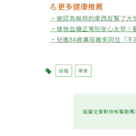
💪更多健康推薦
‧被認為無用的東西反幫了大
‧健檢血糖正常別安心太早！
‧兒邀84歲寡母搬來同住「
結婚
單身
這篇文章對你有幫助嗎