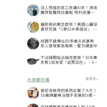
沒人想碰的苦工就讓AI來！鴻海
團隊駐醫院找痛點 用科技讓醫
療更有溫度
糖尿病前期怎麼救？美國心臟協
會研究推「1夢幻水果組合」 酪
梨加它改善血管功能
桃園平鎮傳出80多歲夫弒妻案
家人發現緊急報案、警方調查中
不沾鍋開始沾鍋怎麼辦？日本專
家教1招有望「起死回生」，5情
況該換新
看更多
大家都在看
被認為無用的東西反幫了大忙！
50歲婦慶幸沒隨手丟棄的3樣物
品