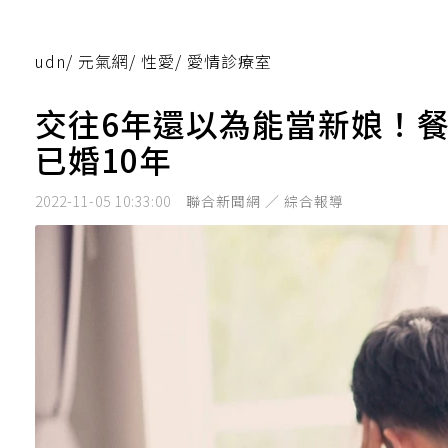
udn
/
元氣網
/
性愛
/
愛情診療室
交往6年還以為能當新娘！
已婚10年
2022-11-05 10:33:00
聯合新聞網 ／ 綜合報導