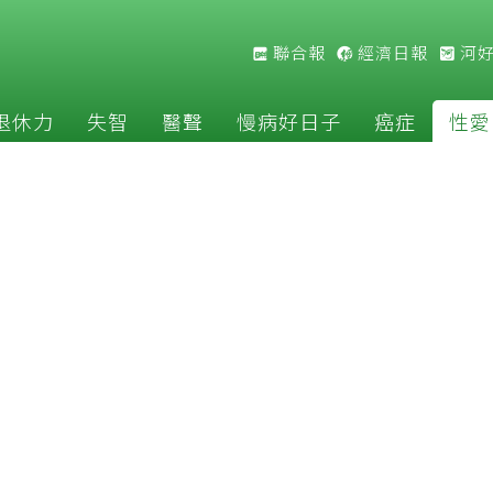
聯合報
經濟日報
河
退休力
失智
醫聲
慢病好日子
癌症
性愛