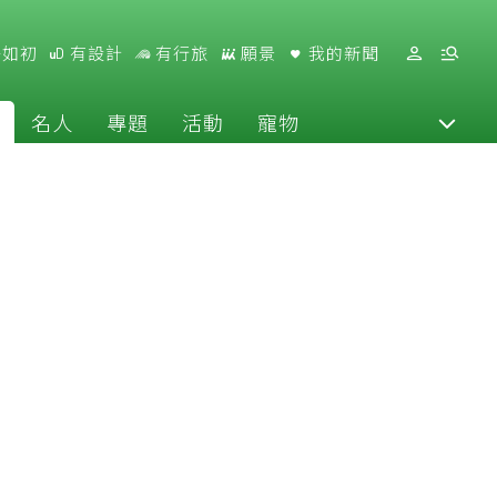
好如初
有設計
有行旅
願景
我的新聞
名人
專題
活動
寵物