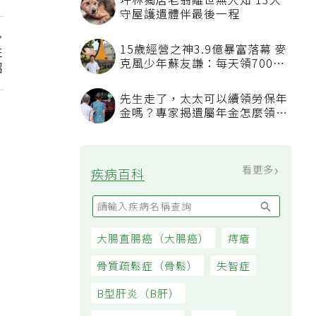
坪林獨居老翁離世無人知 13犬
守屋護遺體伴最後一程
15歲經營之神3.9億暴富落幕 麥
性
克風少年蘇友謙：每天領700元
招
過日子
先生走了，太太可以續領勞保年
金嗎？專家揭遺屬年金怎麼領，
看順位還要看資格
看更多
疾病百科
大腸直腸癌（大腸癌）
痔瘡
骨質疏鬆症（骨鬆）
失智症
B型肝炎（B肝）