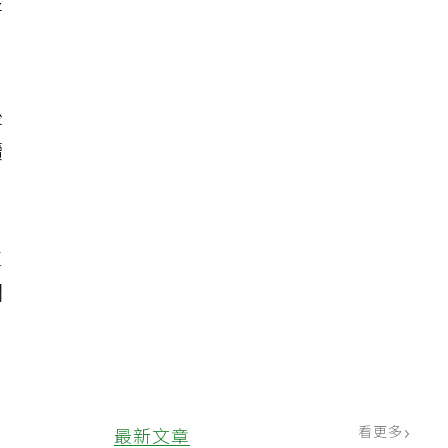
好
後
續
生
關
，
看更多
最新文章