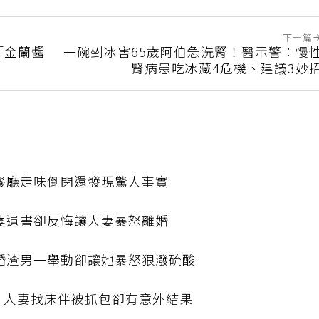
下一篇
「金蘭醬
一碗剉冰害65歲阿伯急洗腎！醫示警：慢
腎病患吃冰藏4危機、建議3妙
餐廳走味倒閉還發現驚人事實
婆遺書卻反悔讓人妻暴怒離婚
已婚渣男一舉動卻讓她暴怒狠潑硫酸
 人妻找床伴被抓包卻有意外結果