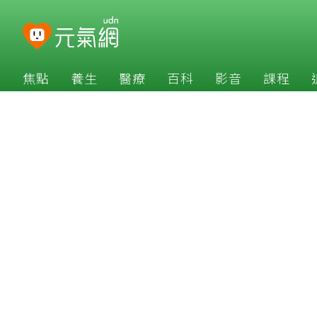
焦點
養生
醫療
百科
影音
課程