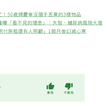
忙！50歲婦慶幸沒隨手丟棄的3樣物品
醫曝「看不見的隱患」：失智、糖尿病風險大增
不用付房租還有人照顧」1個月後幻滅心寒
?
實用
不實用