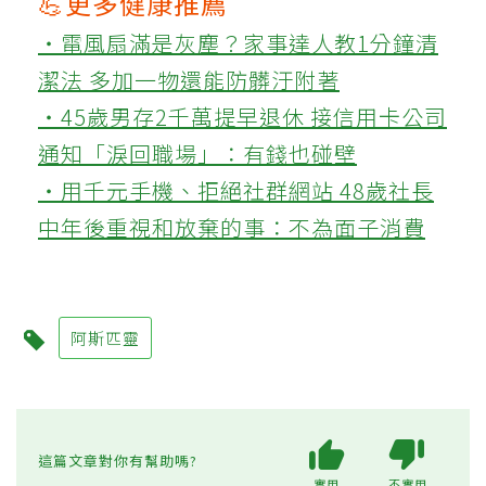
💪更多健康推薦
‧電風扇滿是灰塵？家事達人教1分鐘清
潔法 多加一物還能防髒汙附著
‧45歲男存2千萬提早退休 接信用卡公司
通知「淚回職場」：有錢也碰壁
‧用千元手機、拒絕社群網站 48歲社長
中年後重視和放棄的事：不為面子消費
阿斯匹靈
這篇文章對你有幫助嗎?
實用
不實用