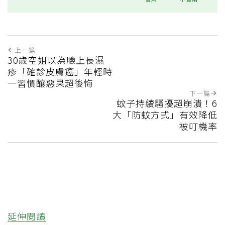
上一篇
30歲空姐以為臉上長濕
疹「確診皮膚癌」年輕時
一習慣釀惡果超後悔
下一篇
蚊子持續騷擾超崩潰！6
大「防蚊方式」有效降低
被叮機率
延伸閱讀