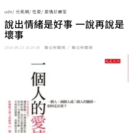
udn
/
元氣網
/
性愛
/
愛情診療室
說出情緒是好事 一說再說是
壞事
聯合新聞網 ／ 聯合新聞網
2014-09-23 16:29:09