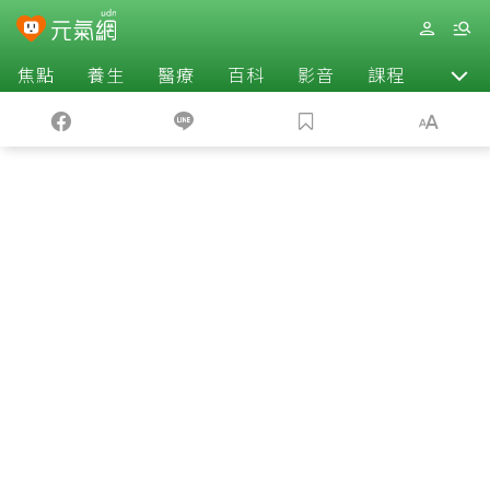
焦點
養生
醫療
百科
影音
課程
退休