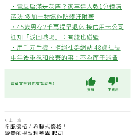
‧電風扇滿是灰塵？家事達人教1分鐘清
潔法 多加一物還能防髒汙附著
‧45歲男存2千萬提早退休 接信用卡公司
通知「淚回職場」：有錢也碰壁
‧用千元手機、拒絕社群網站 48歲社長
中年後重視和放棄的事：不為面子消費
這篇文章對你有幫助嗎?
實用
不實用
上一篇
希臘優格≠希臘式優格！
營養師揭製程差異 起司