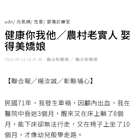
udn
/
元氣網
/
性愛
/
愛情診療室
健康你我他／農村老實人 娶
得美嬌娘
聯合新聞網 ／ 聯合新聞網
2014-09-23 16:29:39
【聯合報╱楊汝誠／彰縣埔心】
民國71年，我發生車禍，因顱內出血，我在
醫院中昏迷3個月，醒來又在床上躺了8個
月，能下床卻無法行走，又在椅子上坐了10
個月，才像幼兒般學走路。