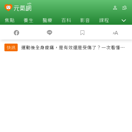
焦點
養生
醫療
百科
影音
課程
退休
運動後全身痠痛，是有效還是受傷了？一次看懂延
快訊
遲性肌肉痠痛