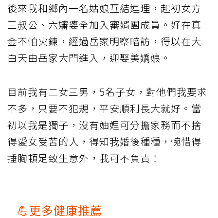
後來我和鄉內一名姑娘互結連理，起初女方
三叔公、六嬸婆全加入審婿團成員。好在真
金不怕火鍊，經過岳家明察暗訪，得以在大
白天由岳家大門進入，迎娶美嬌娘。
目前我有二女三男，5名子女，對他們我要求
不多，只要不犯規，平安順利長大就好。當
初以我是獨子，沒有妯娌可分擔家務而不捨
得愛女受苦的人，得知我婚後種種，惋惜得
捶胸頓足致生意外，我可不負責！
💪更多健康推薦