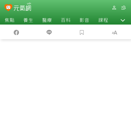
焦點
養生
醫療
百科
影音
課程
退休