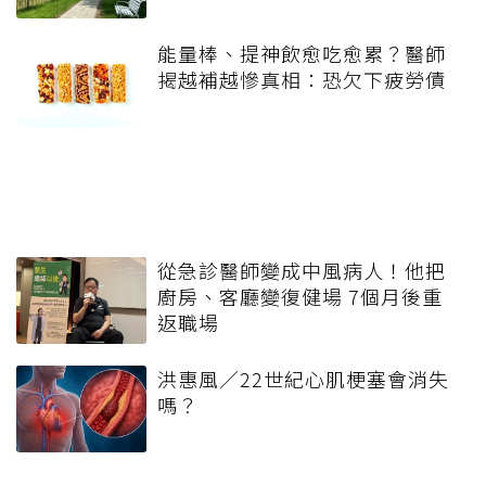
能量棒、提神飲愈吃愈累？醫師
揭越補越慘真相：恐欠下疲勞債
從急診醫師變成中風病人！他把
廚房、客廳變復健場 7個月後重
返職場
洪惠風／22世紀心肌梗塞會消失
嗎？