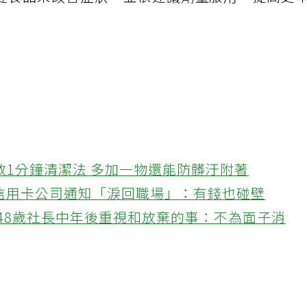
健食品來改善症狀，並依建議劑量服用，提高更
教1分鐘清潔法 多加一物還能防髒汙附著
接信用卡公司通知「淚回職場」：有錢也碰壁
48歲社長中年後重視和放棄的事：不為面子消