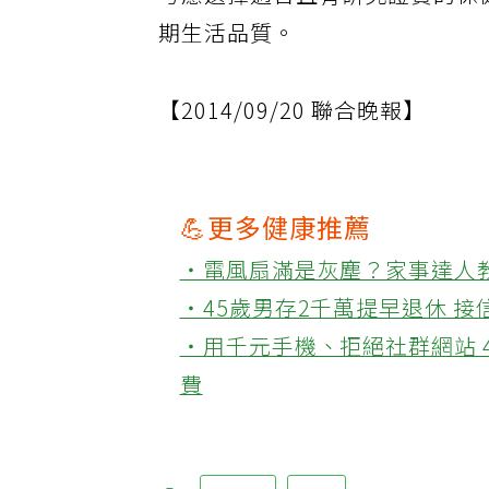
考慮選擇適合且有研究證實的保
期生活品質。
【2014/09/20 聯合晚報】
💪更多健康推薦
‧電風扇滿是灰塵？家事達人
‧45歲男存2千萬提早退休 
‧用千元手機、拒絕社群網站 
費