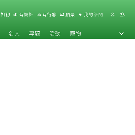
好如初
有設計
有行旅
願景
我的新聞
名人
專題
活動
寵物