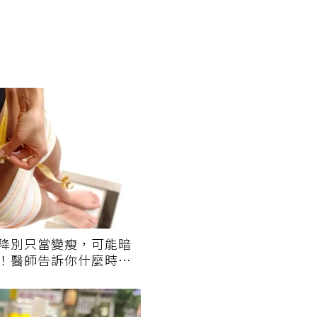
降別只當變瘦，可能暗
！醫師告訴你什麼時候