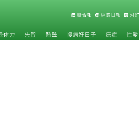
聯合報
經濟日報
河
退休力
失智
醫聲
慢病好日子
癌症
性愛