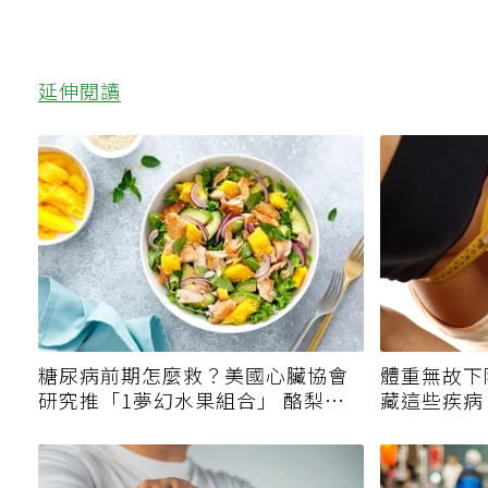
延伸閱讀
糖尿病前期怎麼救？美國心臟協會
體重無故下
研究推「1夢幻水果組合」 酪梨加
藏這些疾病
它改善血管功能
該就醫？