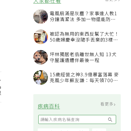
看更多
大家都在看
電風扇滿是灰塵？家事達人教1
分鐘清潔法 多加一物還能防髒
汙附著
被認為無用的東西反幫了大忙！
50歲婦慶幸沒隨手丟棄的3樣物
品
坪林獨居老翁離世無人知 13犬
守屋護遺體伴最後一程
15歲經營之神3.9億暴富落幕 麥
克風少年蘇友謙：每天領700元
品
過日子
思
看更多
疾病百科