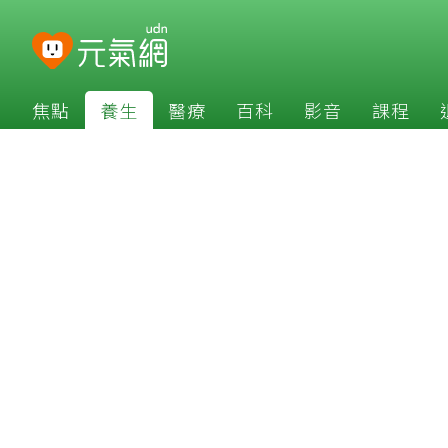
焦點
養生
醫療
百科
影音
課程