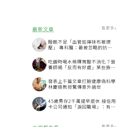
年
看更多
最新文章
睡眠不足「血管如擰抹布被擠
壓」 專科醫：最被忽略的抗老
方法
吃飯時喝水稀釋胃酸不消化？營
養師揭「反而有好處」某些族群
才要禁
發表上千篇文章打臉健康偽科學
林慶順教授驚傳意外過世
45歲男存2千萬提早退休 接信用
卡公司通知「淚回職場」：有錢
也碰壁