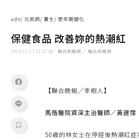
udn
/
元氣網
/
養生
/
更年期變化
保健食品 改善妳的熱潮紅
2014-11-17 11:27:26
聯合新聞網 ／ 聯合新聞網
【聯合晚報╱李樹人】
馬偕醫院資深主治醫師／黃建霈
50歲的林女士在停經後熱潮紅