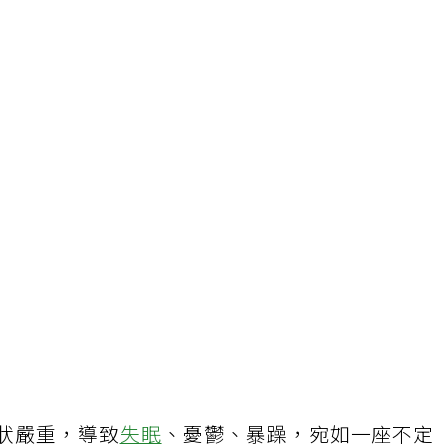
症狀嚴重，導致
失眠
、憂鬱、暴躁，宛如一座不定