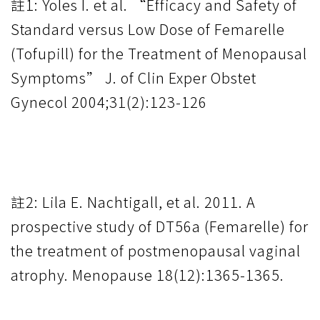
註1: Yoles I. et al. “Efficacy and Safety of
Standard versus Low Dose of Femarelle
(Tofupill) for the Treatment of Menopausal
Symptoms” J. of Clin Exper Obstet
Gynecol 2004;31(2):123-126
註2: Lila E. Nachtigall, et al. 2011. A
prospective study of DT56a (Femarelle) for
the treatment of postmenopausal vaginal
atrophy. Menopause 18(12):1365-1365.