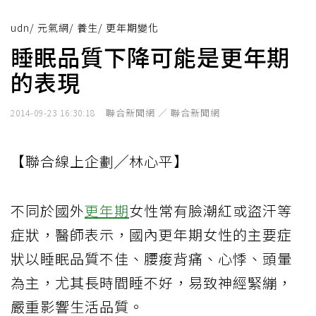
udn
/
元氣網
/
養生
/
更年期變化
睡眠品質下降可能是更年期
的表現
聯合新聞網 ／ 聯合新聞網
2014-09-23 16:30:18
【聯合線上企劃╱林心平】
不同於國外
更年期
女性常有臉潮紅或盜汗等
症狀，醫師表示，國內更年期女性的主要症
狀以睡眠品質不佳、腰痠背痛、心悸、頭暈
為主，尤其長時間睡不好，易致神經緊繃，
嚴重影響生活品質。