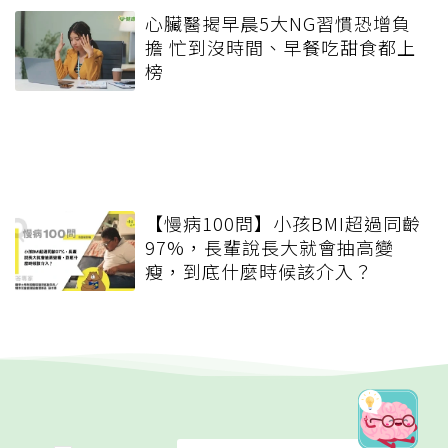
心臟醫揭早晨5大NG習慣恐增負
擔 忙到沒時間、早餐吃甜食都上
榜
【慢病100問】小孩BMI超過同齡
97%，長輩說長大就會抽高變
瘦，到底什麼時候該介入？