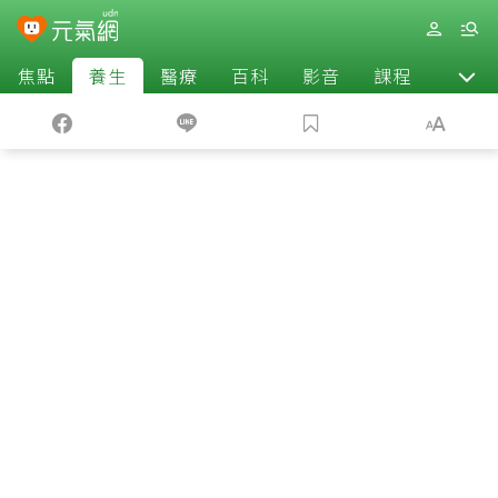
焦點
養生
醫療
百科
影音
課程
退休