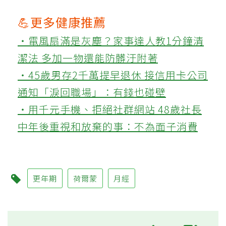
💪更多健康推薦
‧電風扇滿是灰塵？家事達人教1分鐘清
潔法 多加一物還能防髒汙附著
‧45歲男存2千萬提早退休 接信用卡公司
通知「淚回職場」：有錢也碰壁
‧用千元手機、拒絕社群網站 48歲社長
中年後重視和放棄的事：不為面子消費
更年期
荷爾蒙
月經