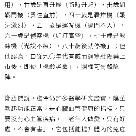
用），廿歲是直升機（隨時升起），〺歲如
戰鬥機（勇往直前），四十歲是轟炸機（戰
況激烈），五十歲是運輸機（過門不入），
六十歲是偵察機（如打高空），七十歲是教
練機（光說不練），八十歲後就停機」；但
他認為，自從九○年代有威而鋼等壯陽藥上
市後，即使「機齡老舊」，照樣可衝鋒陷
陣。
鄭丞傑說，迄今仍許多醫學研究證實，陰莖
勃起功能正常，是心臟血管健康的指標，只
要沒有心血管疾病，「老年人做愛，只有好
處，不會有害」，它包括能提升體內的免疫