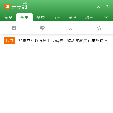
焦點
養生
醫療
百科
影音
課程
退休
30歲空姐以為臉上長濕疹「確診皮膚癌」年輕時一
快訊
習慣釀惡果超後悔