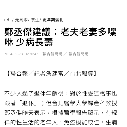
udn
/
元氣網
/
養生
/
更年期變化
鄭丞傑建議：老夫老妻多嘿
咻 少病長壽
聯合新聞網 ／ 聯合新聞網
2014-09-23 16:30:43
【聯合報╱記者詹建富／台北報導】
不少人過了退休年齡後，對於性愛這檔事也
跟著「退休」；但台北醫學大學婦產科教授
鄭丞傑昨天表示，根據醫學報告顯示，有規
律的性生活的老年人，免疫機能較佳，生病