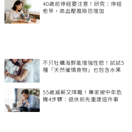
40歲前停經要注意！研究：停經
愈早，高血壓風險恐增加
不只牡蠣海鮮能增強性慾！試試5
種「天然催情食物」也包含水果
55歲減薪又降職！專家揭中年危
機4步驟：退休前先重建這件事