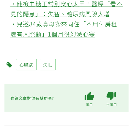
‧健檢血糖正常別安心太早！醫曝「看不
見的隱患」：失智、糖尿病風險大增
‧兒邀84歲寡母搬來同住「不用付房租
還有人照顧」1個月後幻滅心寒
心臟病
失眠
這篇文章對你有幫助嗎?
實用
不實用