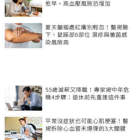
愈早，高血壓風險恐增加
夏天皺褶處紅癢別輕忽！醫揭腋
下、鼠蹊部6部位 濕疹與黴菌感
染風險高
55歲減薪又降職！專家揭中年危
機4步驟：退休前先重建這件事
平常沒症狀也可能心肌梗塞！醫
揭拆除心血管未爆彈的3大關鍵