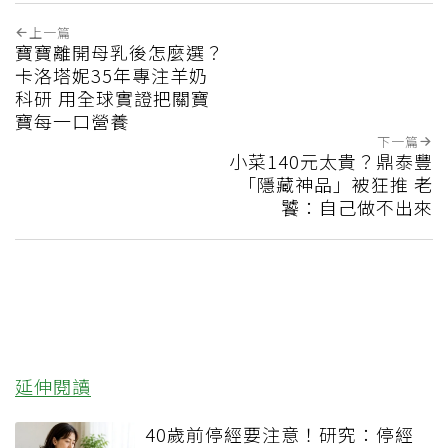
上一篇
寶寶離開母乳後怎麼選？
卡洛塔妮35年專注羊奶
科研 用全球實證把關寶
寶每一口營養
下一篇
小菜140元太貴？鼎泰豐
「隱藏神品」被狂推 老
饕：自己做不出來
延伸閱讀
40歲前停經要注意！研究：停經