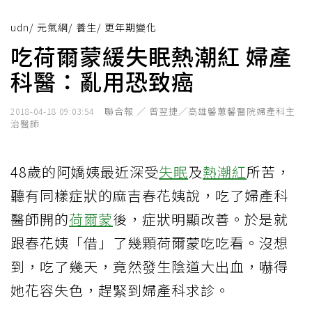
udn
/
元氣網
/
養生
/
更年期變化
吃荷爾蒙緩失眠熱潮紅 婦產
科醫：亂用恐致癌
聯合報 ／ 曾翌捷／高雄馨蕙馨醫院婦產科主
2018-04-18 09:03:54
治醫師
48歲的阿嬌姨最近深受
失眠
及
熱潮紅
所苦，
聽有同樣症狀的麻吉春花姨說，吃了婦產科
醫師開的
荷爾蒙
後，症狀明顯改善。於是就
跟春花姨「借」了幾顆荷爾蒙吃吃看。沒想
到，吃了幾天，竟然發生陰道大出血，嚇得
她花容失色，趕緊到婦產科求診。