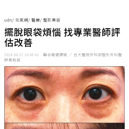
udn
/
元氣網
/
醫療
/
整形美容
擺脫眼袋煩惱 找專業醫師評
估改善
聯合報健康版 ／ 台大醫院外科部整形外科醫
2024-06-27 10:49:41
師黃柏誠