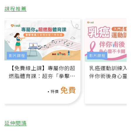
課程推薦
影片課程
影片課程
【免費線上課】專屬你的超
乳癌運動訓練入門
燃脂體育課：超夯「拳擊有
伴你術後身心靈
氧」高壓族在家釋放壓力無
上影音課）
免費
負擔
特價
延伸閱讀