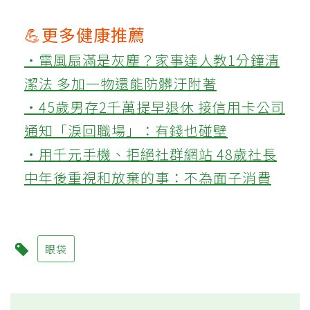
💪更多健康推薦
‧電風扇滿是灰塵？家事達人教1分鐘清
潔法 多加一物還能防髒汙附著
‧45歲男存2千萬提早退休 接信用卡公司
通知「淚回職場」：有錢也碰壁
‧用千元手機、拒絕社群網站 48歲社長
中年後重視和放棄的事：不為面子消費
眼袋