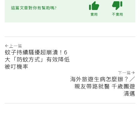
這篇文章對你有幫助嗎?
實用
不實用
上一篇
蚊子持續騷擾超崩潰！6
大「防蚊方式」有效降低
被叮機率
下一篇
海外旅遊生病怎麼辦？／
親友帶路就醫 千歲團遊
清邁