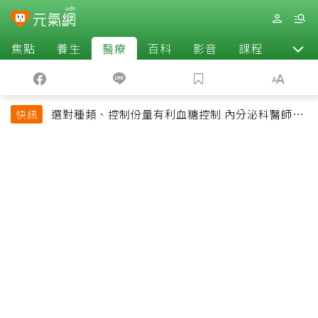
焦點
養生
醫療
百科
影音
課程
退休
選對種類、控制份量有利血糖控制 內分泌科醫師最
快訊
常吃的4種水果