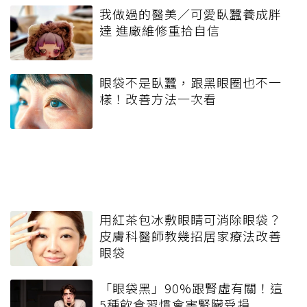
我做過的醫美／可愛臥蠶養成胖
達 進廠維修重拾自信
眼袋不是臥蠶，跟黑眼圈也不一
樣！改善方法一次看
用紅茶包冰敷眼睛可消除眼袋？
皮膚科醫師教幾招居家療法改善
眼袋
「眼袋黑」90%跟腎虛有關！這
5種飲食習慣會害腎臟受損