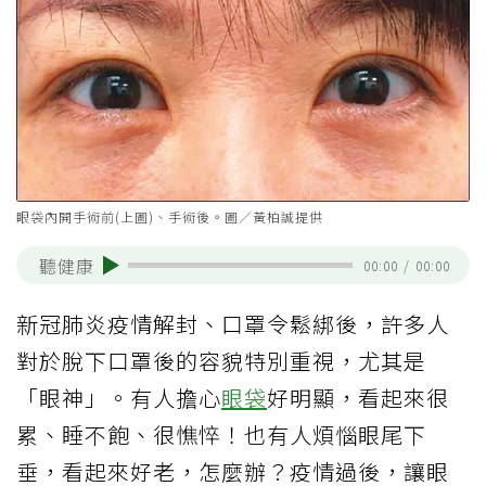
眼袋內開手術前(上圖)、手術後。圖／黃柏誠提供
聽健康
00:00
/
00:00
新冠肺炎疫情解封、口罩令鬆綁後，許多人
對於脫下口罩後的容貌特別重視，尤其是
「眼神」。有人擔心
眼袋
好明顯，看起來很
累、睡不飽、很憔悴！也有人煩惱眼尾下
垂，看起來好老，怎麼辦？疫情過後，讓眼