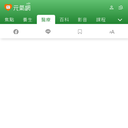
焦點
養生
醫療
百科
影音
課程
退休