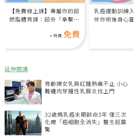
【免費線上課】專屬你的超
乳癌運動訓練入門
燃脂體育課：超夯「拳擊有
伴你術後身心靈
氧」高壓族在家釋放壓力無
上影音課）
免費
負擔
特價
延伸閱讀
育齡婦女乳房紅腫熱痛不止 小心
難纏肉芽腫性乳腺炎找上門
32歲媽乳癌末期餘命3年 僅三次
化療「癌細胞全消失」醫生超震
驚