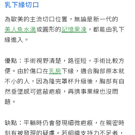
乳下緣切口
為歐美的主流切口位置，無論是新一代的
美人魚水滴
或圓形的
記憶果凍
，都能由乳下
緣進入。
優點：手術視野清楚，路徑短，手術比較方
便。由於傷口在
乳房
下緣，適合胸部原本就
不小的人，因為隆完罩杯升級後，胸部有自
然垂墜感可遮蔽疤痕，再擠事業線也沒問
題。
缺點：平躺時仍會發現細微疤痕，在親密時
刻有被發現的疑慮。若組織支持力不足者，