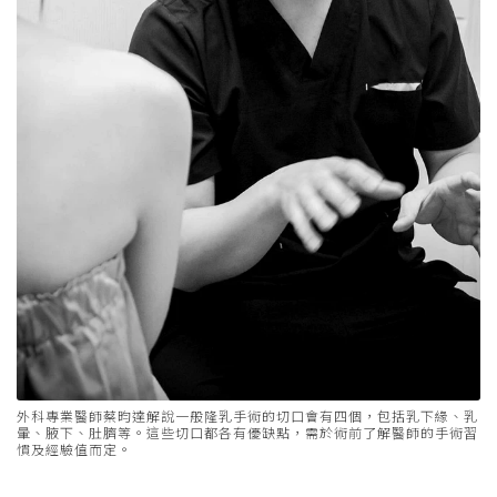
外科專業醫師蔡昀達解說一般隆乳手術的切口會有四個，包括乳下緣、乳
暈、腋下、肚臍等。這些切口都各有優缺點，需於術前了解醫師的手術習
慣及經驗值而定。