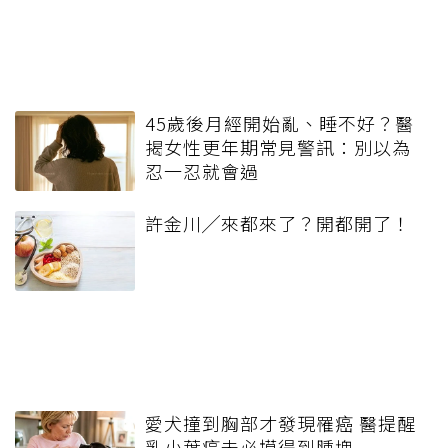
45歲後月經開始亂、睡不好？醫
揭女性更年期常見警訊：別以為
忍一忍就會過
許金川╱來都來了？開都開了！
愛犬撞到胸部才發現罹癌 醫提醒
乳小葉癌未必摸得到腫塊