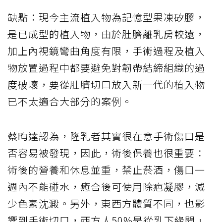
缺點：現今主流植入物為記憶型果凍矽膠，
是已成型的植入物，由於肚臍離乳房較遠，
加上內視鏡彎曲角度有限，手術過程及植入
物放置過程中都要避免對韌帶結締組織的過
度破壞，要從肚臍切口放入新一代的植入物
已不太適合大部分的案例。
蔡昀達認為，隆乳者其實很在意手術傷口是
否容易被發現，因此，術後保養也很重要：
術後的營養和休息並重，禁止菸酒，傷口一
週內不能碰水，癒合後可使用除疤凝膠，減
少色素沈澱。另外，東西方體質不同，也影
響到手術切口，西方人50%是從乳下緣開，