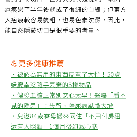
疤痕過了半年後就成了很細的白線；但東方
人疤痕較容易變粗，也易色素沈澱，因此，
能自然隱藏切口是很重要的考量。
💪更多健康推薦
‧被認為無用的東西反幫了大忙！50歲
婦慶幸沒隨手丟棄的3樣物品
‧健檢血糖正常別安心太早！醫曝「看不
見的隱患」：失智、糖尿病風險大增
‧兒邀84歲寡母搬來同住「不用付房租
還有人照顧」1個月後幻滅心寒