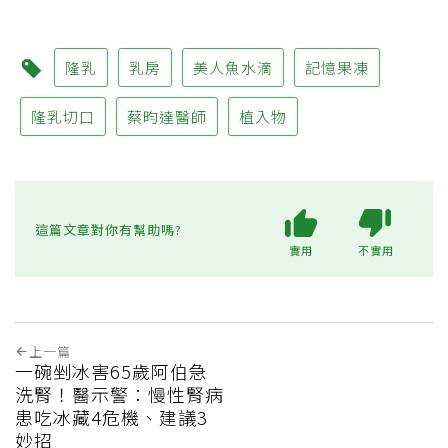
隆乳
乳房
美人魚水滴
記憶果凍
隆乳切口
蔡昀達醫師
植入物
這篇文章對你有幫助嗎?
實用
不實用
上一篇
一碗剉冰害65歲阿伯急
洗腎！醫示警：慢性腎病
患吃冰藏4危機、建議3
妙招