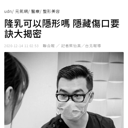
udn
/
元氣網
/
醫療
/
整形美容
隆乳可以隱形嗎 隱藏傷口要
訣大揭密
聯合報 ／ 記者蔡怡真／台北報導
2020-12-14 11:02:53