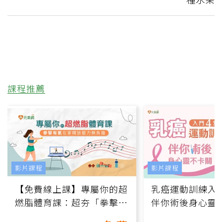
課程推薦
影片課程
影片課程
【免費線上課】專屬你的超
乳癌運動訓練入門
燃脂體育課：超夯「拳擊有
伴你術後身心靈
氧」高壓族在家釋放壓力無
上影音課）