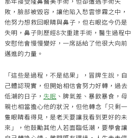
那年接受隆鼻醫美手術，但卻遭遇手術失
敗，臉部被毀容，讓他陷入愁雲慘霧之中，
他努力想救回眼睛與鼻子，但右眼迄今仍是
失明，鼻子則歷經8次重建手術，醫生過程中
安慰他會慢慢變好，一席話給了他很大向前
邁進的力量。
「這些是過程，不是結果」，冒牌生說，自
己體認現實，但開始相信會努力好轉，過去
低潮的日子，
失眠
、脾氣差、暴飲暴食，母
親也相當擔心他的狀況，但他轉念「只剩一
隻眼睛看得見，是老天要讓我看到更好的未
來」，他鼓勵其他人若面臨低潮，要學會讓
自己轉換心情、離開既有環境，人生走走停