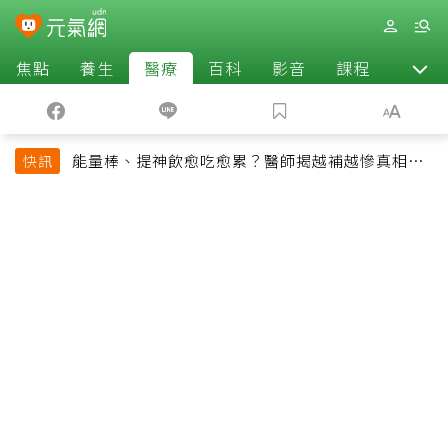
焦點
養生
醫療
百科
影音
課程
退休
能量棒、提神飲愈吃愈累？醫師揭越補越慘真相：
快訊
恐欠下疲勞債