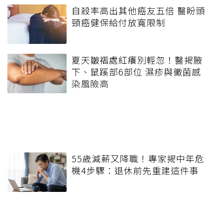
自殺率高出其他癌友五倍 醫盼頭
頸癌健保給付放寬限制
夏天皺褶處紅癢別輕忽！醫揭腋
下、鼠蹊部6部位 濕疹與黴菌感
染風險高
55歲減薪又降職！專家揭中年危
機4步驟：退休前先重建這件事