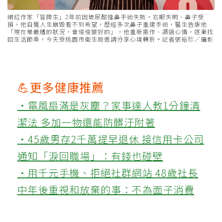
網紅作家「冒牌生」2年前因玻尿酸隆鼻手術失敗，右眼失明、鼻子受
損，他自覺人生崩毀看不到希望，歷經多次鼻子重建手術，醫生告訴他
「現在是最糟的狀況，會慢慢變好的」，他重新振作、調適心情，逐漸找
回生活節奏，今天受桃園市衛生局邀請分享心境轉折。記者張裕珍／攝影
💪更多健康推薦
‧電風扇滿是灰塵？家事達人教1分鐘清
潔法 多加一物還能防髒汙附著
‧45歲男存2千萬提早退休 接信用卡公司
通知「淚回職場」：有錢也碰壁
‧用千元手機、拒絕社群網站 48歲社長
中年後重視和放棄的事：不為面子消費