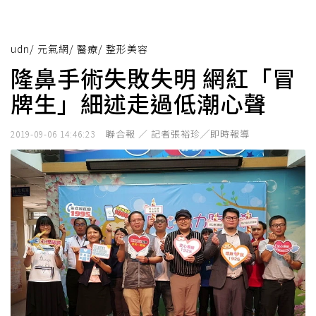
udn
/
元氣網
/
醫療
/
整形美容
隆鼻手術失敗失明 網紅「冒
牌生」細述走過低潮心聲
聯合報 ／ 記者張裕珍╱即時報導
2019-09-06 14:46:23