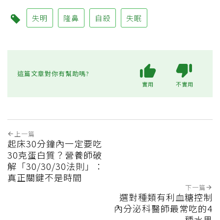
失明
隆鼻
自殺
失眠
這篇文章對你有幫助嗎?
實用
不實用
上一篇
起床30分鐘內一定要吃
30克蛋白質？營養師破
解「30/30/30法則」：
真正關鍵不是時間
下一篇
選對種類有利血糖控制
內分泌科醫師最常吃的4
種水果