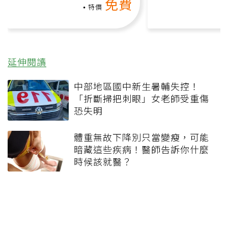
免費
負擔
特價
延伸閱讀
中部地區國中新生暑輔失控！
「折斷掃把刺眼」女老師受重傷
恐失明
體重無故下降別只當變瘦，可能
暗藏這些疾病！醫師告訴你什麼
時候該就醫？