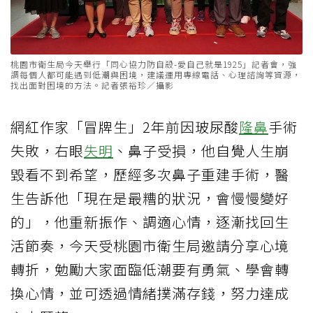
桃園市衛生局今天舉行「同心協力防自殺-愛自己就是1925」記者會，強
調每個人都可能遇到低潮與困境，建議運用專線電話、心理諮詢等資源，
找出面對困境的方法。記者張裕珍／攝影
網紅作家「冒牌生」2年前因玻尿酸
隆鼻
手術
失敗，右眼
失明
、鼻子受損，他自覺人生崩
毀看不到希望，歷經多次鼻子重建手術，醫
生告訴他「現在是最糟的狀況，會慢慢變好
的」，他重新振作、調適心情，逐漸找回生
活節奏，今天受桃園市衛生局邀請分享心境
轉折，勉勵大家面臨低潮要有勇氣、學會轉
換心情，並可透過情緒撲滿存錢，努力達成