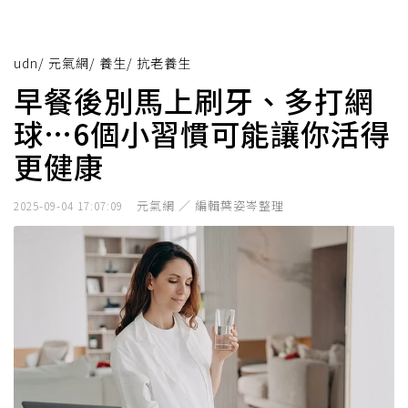
udn
/
元氣網
/
養生
/
抗老養生
早餐後別馬上刷牙、多打網
球…6個小習慣可能讓你活得
更健康
元氣網 ／ 編輯葉姿岑整理
2025-09-04 17:07:09