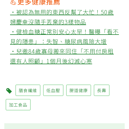
💪更多健康推薦
‧被認為無用的東西反幫了大忙！50歲
婦慶幸沒隨手丟棄的3樣物品
‧健檢血糖正常別安心太早！醫曝「看不
見的隱患」：失智、糖尿病風險大增
‧兒邀84歲寡母搬來同住「不用付房租
還有人照顧」1個月後幻滅心寒
膳食纖維
低血壓
腸道健康
長壽
加工食品