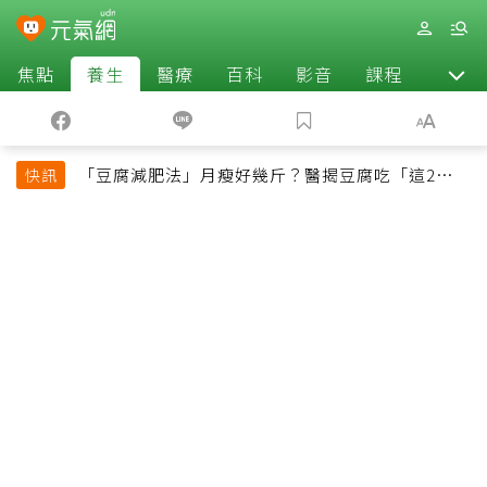
焦點
養生
醫療
百科
影音
課程
退休
「豆腐減肥法」月瘦好幾斤？醫揭豆腐吃「這2種最
快訊
好」，消脹氣有妙招