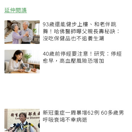
延伸閱讀
93歲還能健步上樓、和老伴跳
舞！哈佛醫師曝父親長壽秘訣：
沒吃保健品也不追養生潮
40歲前停經要注意！研究：停經
愈早，高血壓風險恐增加
新冠重症一周暴增62例 60多歲男
呼吸衰竭不幸病逝