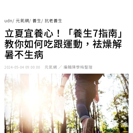
udn
/
元氣網
/
養生
/
抗老養生
立夏宜養心！「養生7指南」
教你如何吃跟運動，袪燥解
暑不生病
元氣網 ／ 編輯陳學梅整理
2024-05-04 09:00:00