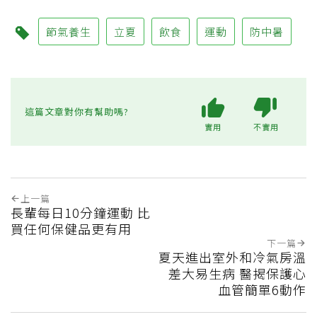
節氣養生
立夏
飲食
運動
防中暑
這篇文章對你有幫助嗎?
實用
不實用
上一篇
長輩每日10分鐘運動 比
買任何保健品更有用
下一篇
夏天進出室外和冷氣房溫
差大易生病 醫揭保護心
血管簡單6動作