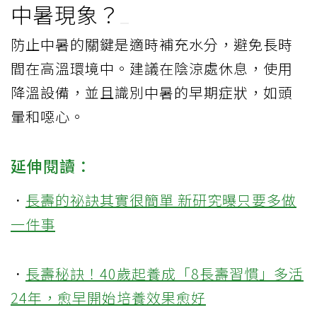
中暑現象？
防止中暑的關鍵是適時補充水分，避免長時
間在高溫環境中。建議在陰涼處休息，使用
降溫設備，並且識別中暑的早期症狀，如頭
暈和噁心。
延伸閱讀：
．
長壽的祕訣其實很簡單 新研究曝只要多做
一件事
．
長壽秘訣！40歲起養成「8長壽習慣」多活
24年，愈早開始培養效果愈好