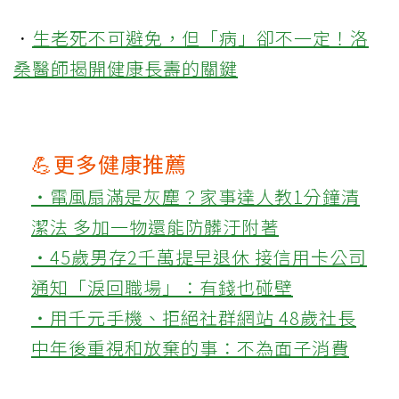
．
生老死不可避免，但「病」卻不一定！洛
桑醫師揭開健康長壽的關鍵
💪更多健康推薦
‧電風扇滿是灰塵？家事達人教1分鐘清
潔法 多加一物還能防髒汙附著
‧45歲男存2千萬提早退休 接信用卡公司
通知「淚回職場」：有錢也碰壁
‧用千元手機、拒絕社群網站 48歲社長
中年後重視和放棄的事：不為面子消費