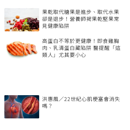
果乾取代糖果是進步、取代水果
卻是退步！營養師揭果乾堅果常
見健康陷阱
高蛋白不等於更健康！即食雞胸
肉、乳清蛋白藏陷阱 醫提醒「這
類人」尤其要小心
洪惠風／22世紀心肌梗塞會消失
嗎？