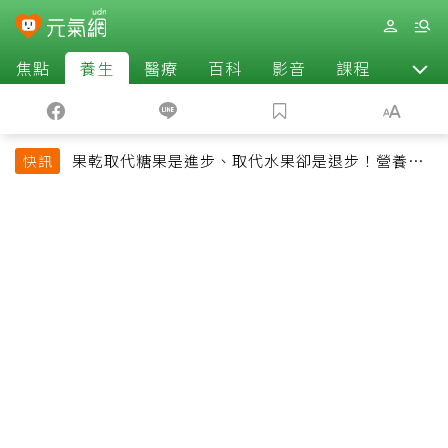
焦點
養生
醫療
百科
影音
課程
退休
果乾取代糖果是進步、取代水果卻是退步！營養師
快訊
揭果乾堅果常見健康陷阱