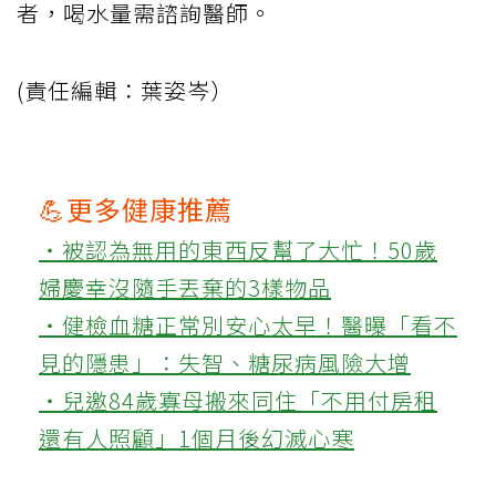
者，喝水量需諮詢醫師。
(責任編輯：葉姿岑）
💪更多健康推薦
‧被認為無用的東西反幫了大忙！50歲
婦慶幸沒隨手丟棄的3樣物品
‧健檢血糖正常別安心太早！醫曝「看不
見的隱患」：失智、糖尿病風險大增
‧兒邀84歲寡母搬來同住「不用付房租
還有人照顧」1個月後幻滅心寒