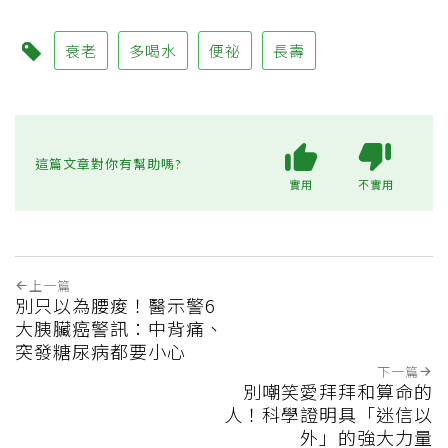
衰老
多喝水
便祕
長壽
這篇文章對你有幫助嗎?
實用
不實用
上一篇
別只以為腰痠！醫示警6
大胰臟癌警訊：中背痛、
突發糖尿病都要小心
下一篇
別嘲笑愛拜拜和算命的
人！科學證明具「迷信以
外」的強大力量