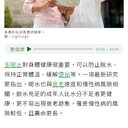
長壽的祕訣其實很簡單。
圖／ingimage
聽健康
00:00
/
00:00
多喝水
對身體健康很重要，可以防止脫水、
保持正常體溫、緩解
便祕
等。一項最新研究
更指出，喝水也與
衰老
速度和慢性病風險相
關。飲水充足的成年人比水分不足者更健
康，更不易出現衰老跡象，罹患慢性病的風
險較低，且壽命更長。