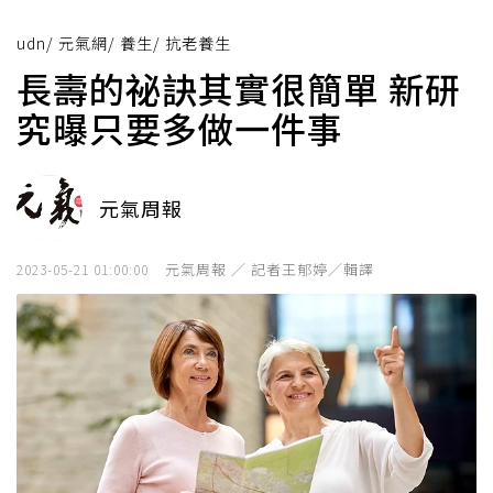
udn
/
元氣網
/
養生
/
抗老養生
長壽的祕訣其實很簡單 新研
究曝只要多做一件事
元氣周報
元氣周報 ／ 記者王郁婷／輯譯
2023-05-21 01:00:00