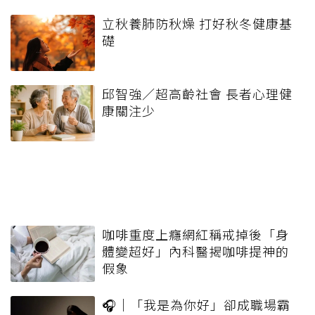
立秋養肺防秋燥 打好秋冬健康基
礎
邱智強／超高齡社會 長者心理健
康關注少
咖啡重度上癮網紅稱戒掉後「身
體變超好」內科醫揭咖啡提神的
假象
🎧｜「我是為你好」卻成職場霸