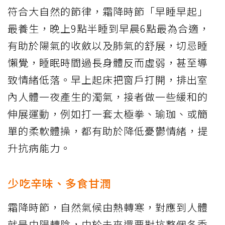
符合大自然的節律，霜降時節「早睡早起」
最養生，晚上9點半睡到早晨6點最為合適，
有助於陽氣的收斂以及肺氣的舒展，切忌睡
懶覺，睡眠時間過長身體反而虛弱，甚至導
致情緒低落。早上起床把窗戶打開，排出室
內人體一夜產生的濁氣，接者做一些緩和的
伸展運動，例如打一套太極拳、瑜珈、或簡
單的柔軟體操，都有助於降低憂鬱情緒，提
升抗病能力。
少吃辛味、多食甘潤
霜降時節，自然氣候由熱轉寒，對應到人體
就是由陽轉陰，由於未來還要對抗整個冬季