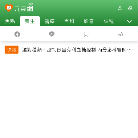
焦點
養生
醫療
百科
影音
課程
退休
選對種類、控制份量有利血糖控制 內分泌科醫師最
快訊
常吃的4種水果