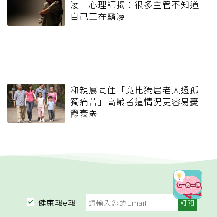
凌 心理師揭：很多主管不知道
自己正在霸凌
和親屬同住「竟比獨居老人還孤
獨痛苦」高齡者這情況更容易憂
鬱衰弱
健康報e報