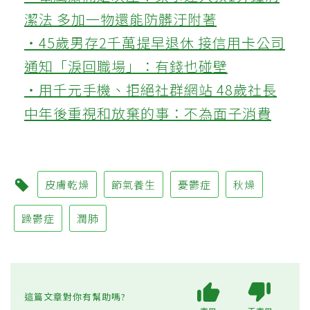
潔法 多加一物還能防髒汙附著
‧45歲男存2千萬提早退休 接信用卡公司
通知「淚回職場」：有錢也碰壁
‧用千元手機、拒絕社群網站 48歲社長
中年後重視和放棄的事：不為面子消費
皮膚乾燥
節氣養生
憂鬱症
秋燥
躁鬱症
潤肺
這篇文章對你有幫助嗎?