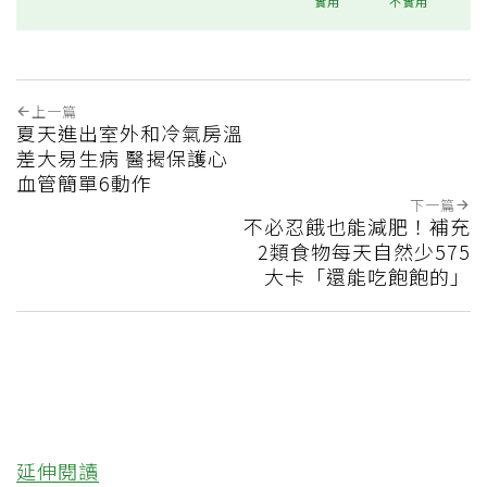
實用
不實用
上一篇
夏天進出室外和冷氣房溫
差大易生病 醫揭保護心
血管簡單6動作
下一篇
不必忍餓也能減肥！補充
2類食物每天自然少575
大卡「還能吃飽飽的」
延伸閱讀