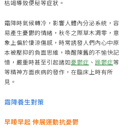
枯竭導致便秘等症狀。
霜降時氣候轉冷，影響人體內分泌系統，容
易產生憂鬱的情緒，秋冬之際草木凋零，意
象上偏於悽涼傷感，時常誘發人們內心中原
本被壓抑的負面思維，喚醒陳舊的不愉快記
憶，嚴重時甚至引起諸如
憂鬱症
、
躁鬱症
等
等精神方面疾病的發作，在臨床上時有所
見。
霜降養生對策
早睡早起 伸展運動抗憂鬱