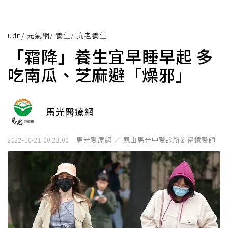
udn
/
元氣網
/
養生
/
抗老養生
「霜降」養生宜早睡早起 多
吃南瓜、芝麻避「燥邪」
馬光醫療網
馬光醫療網 ／ 鳳山馬光中醫診所劉得鐿醫師
2022-10-21 00:28:00