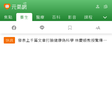
焦點
養生
醫療
百科
影音
課程
退休
發表上千篇文章打臉健康偽科學 林慶順教授驚傳意
快訊
外過世