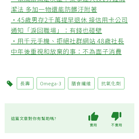
潔法 多加一物還能防髒汙附著
‧45歲男存2千萬提早退休 接信用卡公司
通知「淚回職場」：有錢也碰壁
‧用千元手機、拒絕社群網站 48歲社長
中年後重視和放棄的事：不為面子消費
長壽
Omega-3
膳食纖維
抗氧化劑
這篇文章對你有幫助嗎?
實用
不實用