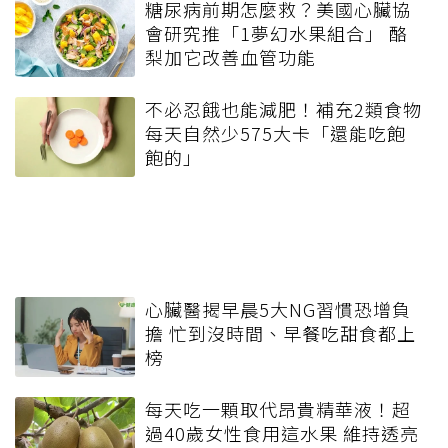
糖尿病前期怎麼救？美國心臟協
會研究推「1夢幻水果組合」 酪
梨加它改善血管功能
不必忍餓也能減肥！補充2類食物
每天自然少575大卡「還能吃飽
飽的」
心臟醫揭早晨5大NG習慣恐增負
擔 忙到沒時間、早餐吃甜食都上
榜
每天吃一顆取代昂貴精華液！超
過40歲女性食用這水果 維持透亮