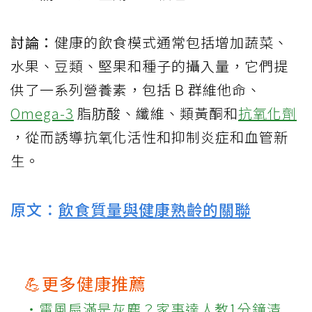
討論：
健康的飲食模式通常包括增加蔬菜、
水果、豆類、堅果和種子的攝入量，它們提
供了一系列營養素，包括 B 群維他命、
Omega-3
脂肪酸、纖維、類黃酮和
抗氧化劑
，從而誘導抗氧化活性和抑制炎症和血管新
生。
原文：
飲食質量與健康熟齡的關聯
💪更多健康推薦
‧電風扇滿是灰塵？家事達人教1分鐘清