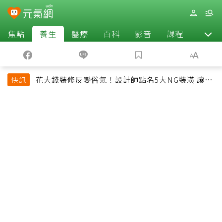
焦點
養生
醫療
百科
影音
課程
退休
花大錢裝修反變俗氣！設計師點名5大NG裝潢 讓客
快訊
廳顯得廉價又過時