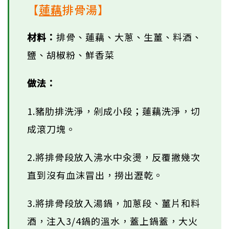
【
蓮藕
排骨湯】
材料：
排骨、蓮藕、大蔥、生薑、料酒、
鹽、胡椒粉、鮮香菜
做法：
1.豬肋排洗淨，剁成小段；蓮藕洗淨，切
成滾刀塊。
2.將排骨段放入沸水中汆燙，反覆撇幾次
直到沒有血沫冒出，撈出瀝乾。
3.將排骨段放入湯鍋，加蔥段、薑片和料
酒，注入3/4鍋的溫水，蓋上鍋蓋，大火