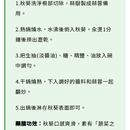
1.秋葵洗淨根部切除，蒜瓣製成蒜蓉備
用。
2.熱鍋燒水，水沸後倒入秋葵，汆燙1分
鐘後撈出瀝乾。
3.把生抽(淡醬油)、糖、精鹽、油放入碗
中調勻。
4.干鍋燒熱，下入調好的醬料和蒜蓉一起
翻炒。
5.出鍋後淋在秋葵表面即可。
藥膳功效：
秋葵口感爽滑，素有「蔬菜之