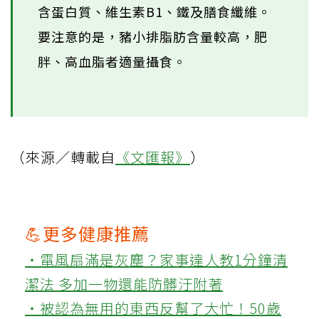
含蛋白質、維生素B1、鐵及膳食纖維。
要注意的是，豬小排脂肪含量較高，肥
胖、高血脂者適量攝食。
（來源／轉載自
《文匯報》
）
💪更多健康推薦
‧電風扇滿是灰塵？家事達人教1分鐘清
潔法 多加一物還能防髒汙附著
‧被認為無用的東西反幫了大忙！50歲