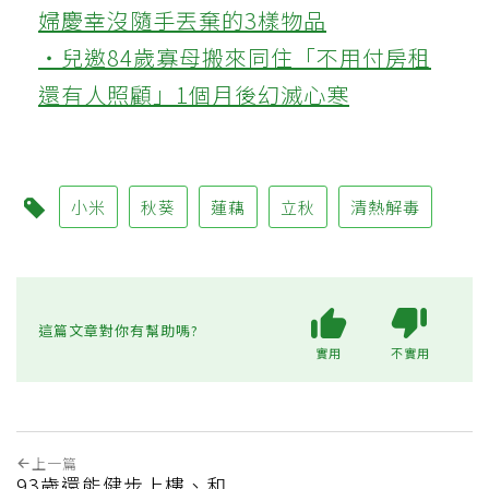
婦慶幸沒隨手丟棄的3樣物品
‧兒邀84歲寡母搬來同住「不用付房租
還有人照顧」1個月後幻滅心寒
小米
秋葵
蓮藕
立秋
清熱解毒
這篇文章對你有幫助嗎?
實用
不實用
上一篇
93歲還能健步上樓、和