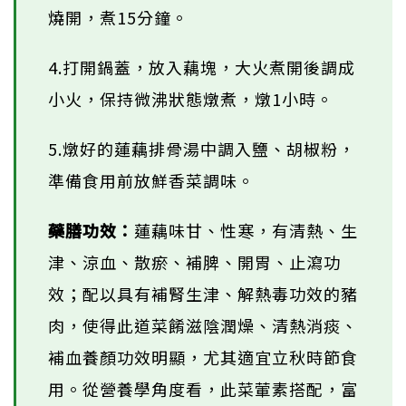
燒開，煮15分鐘。
4.打開鍋蓋，放入藕塊，大火煮開後調成
小火，保持微沸狀態燉煮，燉1小時。
5.燉好的蓮藕排骨湯中調入鹽、胡椒粉，
準備食用前放鮮香菜調味。
藥膳功效：
蓮藕味甘、性寒，有清熱、生
津、涼血、散瘀、補脾、開胃、止瀉功
效；配以具有補腎生津、解熱毒功效的豬
肉，使得此道菜餚滋陰潤燥、清熱消痰、
補血養顏功效明顯，尤其適宜立秋時節食
用。從營養學角度看，此菜葷素搭配，富