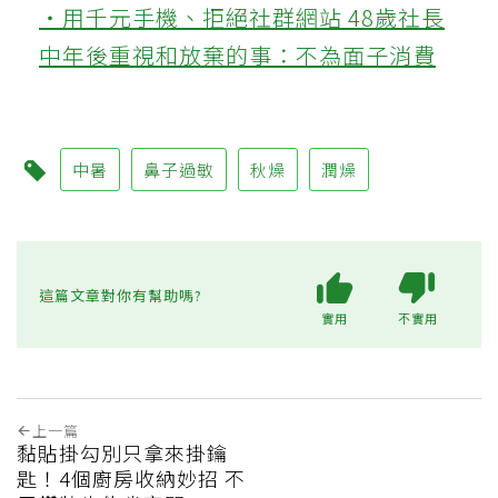
‧用千元手機、拒絕社群網站 48歲社長
中年後重視和放棄的事：不為面子消費
中暑
鼻子過敏
秋燥
潤燥
這篇文章對你有幫助嗎?
實用
不實用
上一篇
黏貼掛勾別只拿來掛鑰
匙！4個廚房收納妙招 不