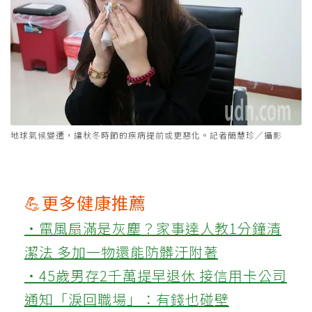
地球氣候變遷，讓秋冬時節的疾病提前或更惡化。記者簡慧珍／攝影
💪更多健康推薦
‧電風扇滿是灰塵？家事達人教1分鐘清
潔法 多加一物還能防髒汙附著
‧45歲男存2千萬提早退休 接信用卡公司
通知「淚回職場」：有錢也碰壁