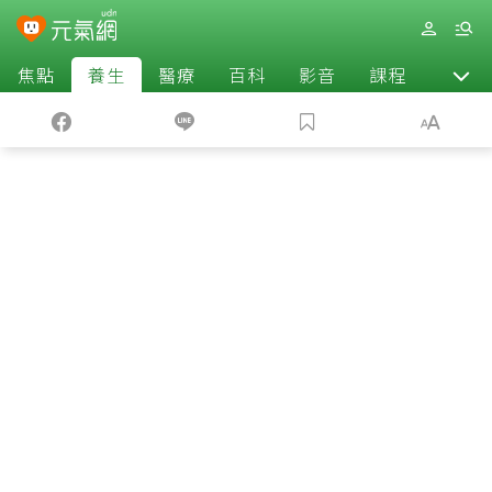
焦點
養生
醫療
百科
影音
課程
退休