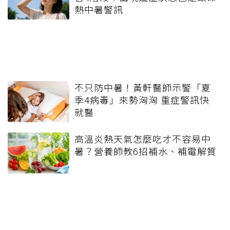
熱中暑警訊
不只防中暑！黃軒醫師示警「夏
季4病毒」來勢洶洶 重症警訊快
就醫
高溫炎熱天氣怎麼吃才不容易中
暑？營養師教6招補水、補電解質