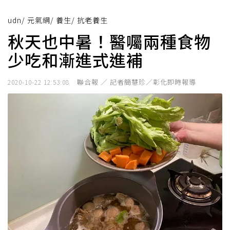
udn
/
元氣網
/
養生
/
抗老養生
秋天也中暑！醫囑兩種食物
少吃和漸進式進補
聯合報 ／ 記者簡慧珍／彰化即時報導
2020-10-22 12:53:08