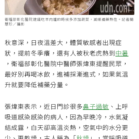
衛福部彰化醫院建議吃羊肉爐的時候多添加蔬菜，減緩補藥熱性。記者簡
慧珍／攝影
秋意深，日夜溫差大，體質敏感者出現症
狀，提前冬季癢，還有人被秋老虎熱到
中暑
，衛福部彰化醫院中醫師張煒東提醒民眾，
最好別再喝冰飲，進補採漸進式，如果氣溫
升就要降低補藥分量。
張煒東表示，近日門診很多
鼻子過敏
、上呼
吸道感染感染的病人，因為早晚冷，水氣凝
結成露，白天卻高溫炎熱，空氣中的水分更
少、更乾燥，古人稱為「
秋燥
」，當呼吸道