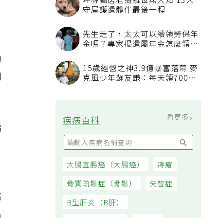
、
的
如
偏
高