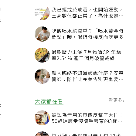
過
後
原
，
耗
燥