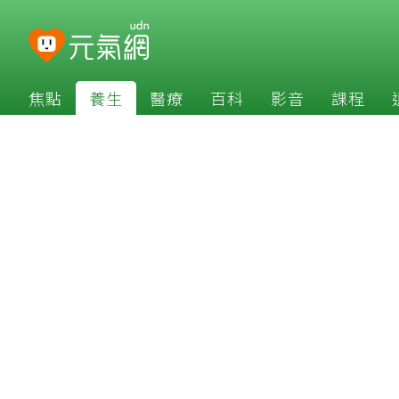
焦點
養生
醫療
百科
影音
課程