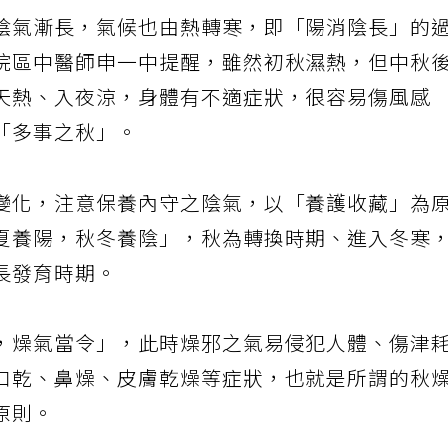
陰氣漸長，氣候也由熱轉寒，即「陽消陰長」的
院區中醫師申一中提醒，雖然初秋濕熱，但中秋
天熱、入夜涼，身體有不適症狀，很容易傷風感
「多事之秋」。
變化，注意保養內守之陰氣，以「養護收藏」為
夏養陽，秋冬養陰」，秋為轉換時期、進入冬寒
長發育時期。
，燥氣當令」，此時燥邪之氣易侵犯人體、傷津
口乾、鼻燥、皮膚乾燥等症狀，也就是所謂的秋
原則。