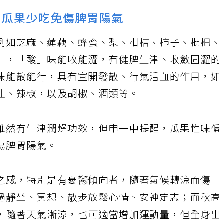
瓜果少吃免傷脾胃陽氣
例如芝麻、蓮藕、蜂蜜、梨、柑桔、柿子、枇杷
」，「酸」味能收能澀，有健脾生津、收斂固澀
味能散能行，具有宣開發散、行氣活血的作用，
韭、辣椒，以及胡椒、酒類等。
雖然有生津潤燥功效，但申一中提醒，瓜果性味
傷脾胃陽氣。
之感，特別是有憂鬱傾向者，隨著氣候轉涼而傷
過靜坐、冥想、散步放鬆心情、安神定志；而秋