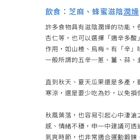
飲食：芝麻、蜂蜜滋陰
潤燥
許多食物具有滋陰潤燥的功能，
杏仁等，也可以選擇「適辛多酸
作用，如山楂、烏梅。有「辛」
一般所謂的五辛─蔥、薑、蒜、
直到秋天、夏天瓜果還是多產，
寒涼，還是要少吃為妙，以免損
秋風葉落，也容易引起心中淒滄
感、情緒不穩，申一中建議可透