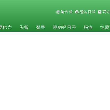
聯合報
經濟日報
河
退休力
失智
醫聲
慢病好日子
癌症
性愛