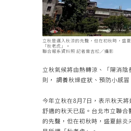
立秋是邁入秋涼的先聲，但在初秋時，盛
「秋老虎」。
聯合報系資料照 記者曾吉松／攝影
立秋
氣候將由熱轉涼、「陽消陰
則， 調養
秋燥
症狀、預防小感冒
今年立秋在8月7日，表示秋天
舒適的秋天已屆。台北市立聯合
的先聲，但在初秋時，盛夏餘炎