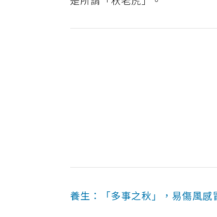
是所謂「秋老虎」。
養生：「多事之秋」，易傷風感