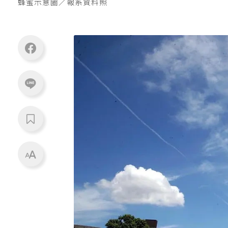
蜂蜜示意圖／報系資料照