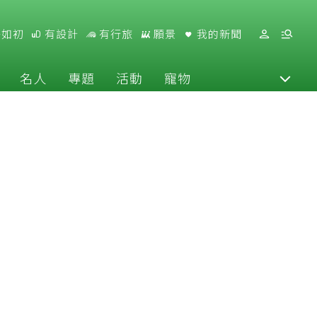
好如初
有設計
有行旅
願景
我的新聞
名人
專題
活動
寵物