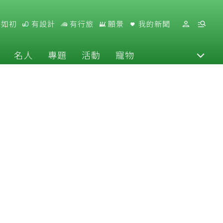
好如初
有設計
有行旅
願景
我的新聞
名人
專題
活動
寵物