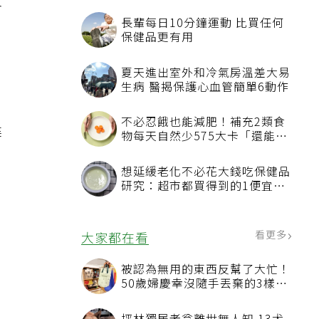
冬
建
、