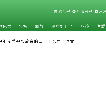
聯合報
經濟日報
河
退休力
失智
醫聲
慢病好日子
癌症
性愛
長中年後重視和放棄的事：不為面子消費