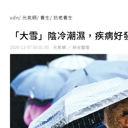
udn
/
元氣網
/
養生
/
抗老養生
「大雪」陰冷潮濕，疾病好
2020-12-07 00:01:00
元氣網 ／ 綜合整理