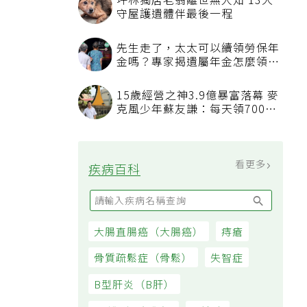
看更多
最新文章
長輩每日10分鐘運動 比買任何
保健品更有用
夏天進出室外和冷氣房溫差大易
生病 醫揭保護心血管簡單6動作
不必忍餓也能減肥！補充2類食
物每天自然少575大卡「還能吃
飽飽的」
想延緩老化不必花大錢吃保健品
研究：超市都買得到的1便宜食
品就可以