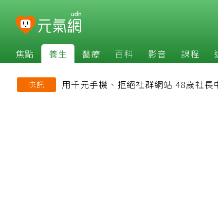
焦點
養生
醫療
百科
影音
課程
用千元手機、拒絕社群網站 48歲社
快訊