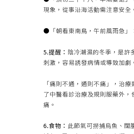
●「頂初三下十八，早潮晏退」
現象，從事沿海活動需注意安全
●「朝看東南鳥，午前風雨急」
5.提醒：
陰冷潮濕的冬季，是許
刺激，容易誘發病情或導致加劇
「痛則不通，通則不痛」，治療
了中醫看診治療及規則服藥外，
痛。
6.食物：
此節氣可撈捕烏魚、闊