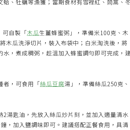
文蛤、牡蠣等漁獲；當期食材有雪裡紅、茼蒿、
，可自製「
木瓜
生薑蜂蜜粥」，準備米100克、木
克，將木瓜洗淨切片，裝入布袋中；白米淘洗後，將
的水，煮成稠粥，趁溫加入蜂蜜調勻即可完成，
腫者，可食用「
絲瓜
豆腐
湯」，準備絲瓜250克
熱2湯匙油，先放入絲瓜炒片刻，並加入適量清水
分鐘，加入鹽調味即可。建議搭配正餐食用，具清