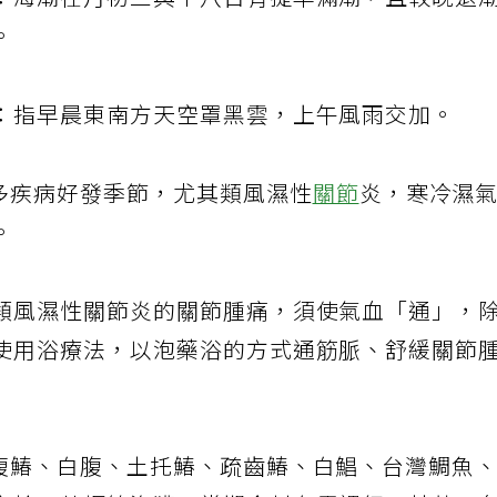
：海潮在月初三與十八日有提早滿潮，且較晚退
。
：指早晨東南方天空罩黑雲，上午風雨交加。
多疾病好發季節，尤其類風濕性
關節
炎，寒冷濕
。
類風濕性關節炎的關節腫痛，須使氣血「通」，
使用浴療法，以泡藥浴的方式通筋脈、舒緩關節
腹鰆、白腹、土托鰆、疏齒鰆、白鯧、台灣鯛魚