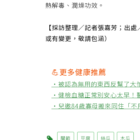
熱解毒、潤燥功效。
【採訪整理／記者張嘉芳；出處／2
或有變更，敬請包涵）
💪更多健康推薦
‧被認為無用的東西反幫了大
‧健檢血糖正常別安心太早！
‧兒邀84歲寡母搬來同住「