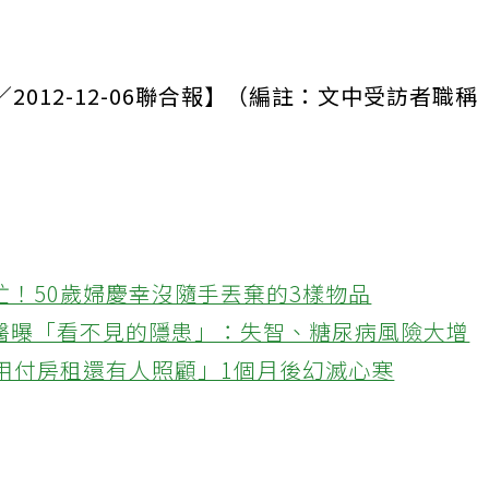
012-12-06聯合報】（編註：文中受訪者職稱
忙！50歲婦慶幸沒隨手丟棄的3樣物品
醫曝「看不見的隱患」：失智、糖尿病風險大增
不用付房租還有人照顧」1個月後幻滅心寒