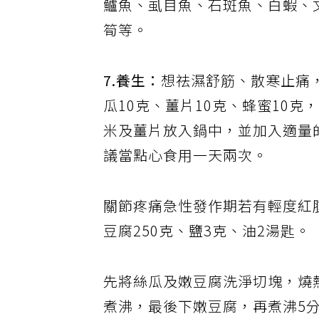
鱸魚、虱目魚、石斑魚、白蝦、
筍等。
7.養生：
想祛濕舒筋、散寒止痛
瓜10克、薑片10克、蜂蜜10
米及薑片放入鍋中，並加入適量
議當點心食用一天兩次。
關節疼痛急性發作期若有輕度紅
豆腐250克、鹽3克、油2湯匙。
先將絲瓜及嫩豆腐洗淨切塊，燒
煮沸，最後下嫩豆腐，再煮沸5