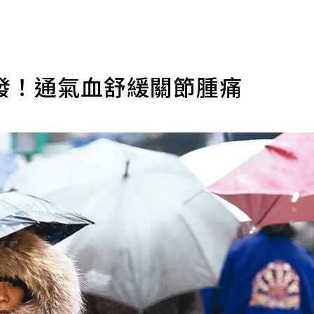
發！通氣血舒緩關節腫痛