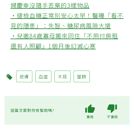
婦慶幸沒隨手丟棄的3樣物品
‧健檢血糖正常別安心太早！醫曝「看不
見的隱患」：失智、糖尿病風險大增
‧兒邀84歲寡母搬來同住「不用付房租
還有人照顧」1個月後幻滅心寒
皮膚
血虛
木耳
當歸
這篇文章對你有幫助嗎?
實用
不實用