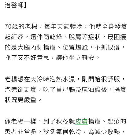
治醫師】
70歲的老楊，每年天氣轉冷，他就全身發癢
起紅疹，還伴隨乾燥、脫屑等症狀，最困擾
的是大腿內側搔癢、位置尷尬，不抓很癢，
抓了又不好意思，讓他坐立難安。
老楊想在天冷時泡熱水澡，剛開始很舒服，
泡完卻更癢，吃了薑母鴨及麻油雞後，搔癢
狀況更嚴重。
像老楊一樣，到了秋冬就
皮膚
搔癢、起疹的
患者非常多。秋冬氣候乾冷，為減少散熱，