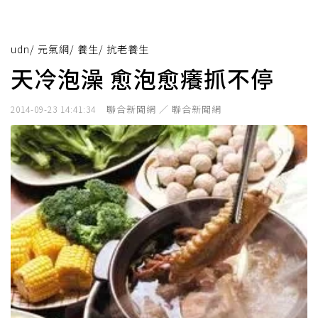
udn
/
元氣網
/
養生
/
抗老養生
天冷泡澡 愈泡愈癢抓不停
聯合新聞網 ／ 聯合新聞網
2014-09-23 14:41:34