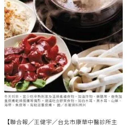
冬天到來，宜少吃辛熱刺激及溫燥進補食物，如油炸物、藥膳等，避免加
重皮膚乾燥搔癢等情形。建議吃含膠質食物，如白木耳、黑木耳、山藥、
海帶、魚皮等，有助滋養皮膚。 圖／本報資料照片
【聯合報╱王健宇／台北市康華中醫診所主