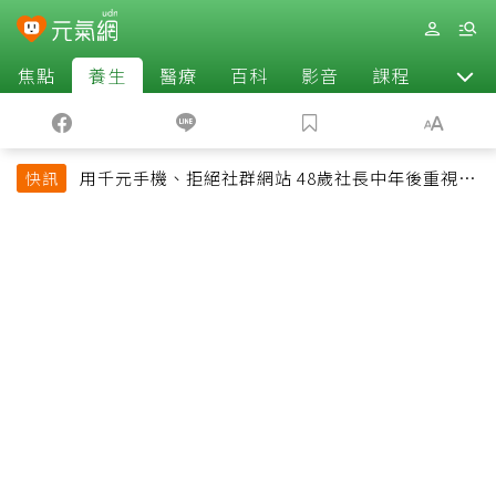
焦點
養生
醫療
百科
影音
課程
退休
用千元手機、拒絕社群網站 48歲社長中年後重視和
快訊
放棄的事：不為面子消費