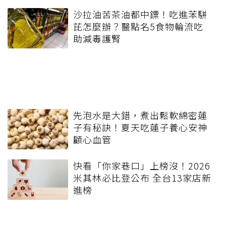
沙拉油苦茶油都中鏢！吃進苯駢
芘怎麼辦？醫點名5食物輪流吃
助減毒護腎
先泡水是大錯，煮出鬆軟綿密蓮
子有秘訣！夏天吃蓮子養心安神
顧心血管
快看「你家巷口」上榜沒！2026
米其林必比登公布 全台13家店新
進榜