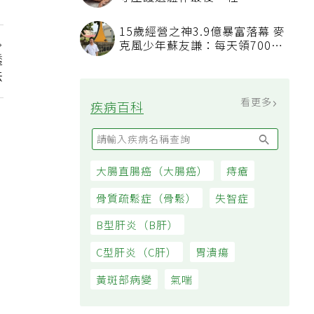
守屋護遺體伴最後一程
15歲經營之神3.9億暴富落幕 麥
克風少年蘇友謙：每天領700元
透
過日子
法
看更多
疾病百科
大腸直腸癌（大腸癌）
痔瘡
骨質疏鬆症（骨鬆）
失智症
B型肝炎（B肝）
C型肝炎（C肝）
胃潰瘍
黃斑部病變
氣喘