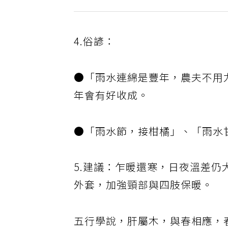
4.俗諺：
●「雨水連綿是豐年，農夫不用
年會有好收成。
●「雨水節，接柑橘」、「雨水
5.建議：乍暖還寒，日夜溫差
外套，加強頸部與四肢保暖。
五行學說，肝屬木，與春相應，