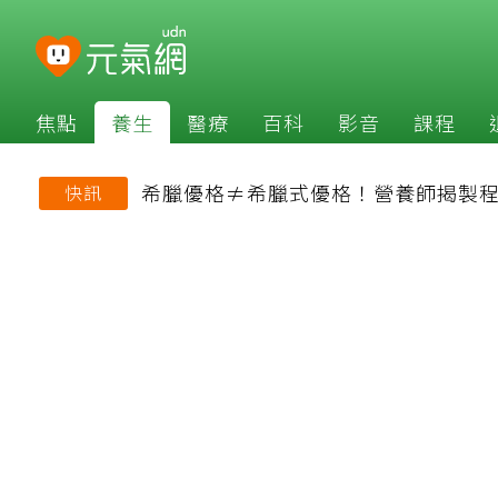
焦點
養生
醫療
百科
影音
課程
希臘優格≠希臘式優格！營養師揭製程
快訊