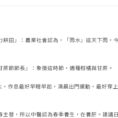
力耕田」：農業社會認為，「雨水」這天下雨，
甘蔗節節長」：象徵這時節，適種柑橘與甘蔗。
仍大，作息最好早睡早起，清晨出門運動，最好穿
春主發，所以中醫認為春季養生，在養肝。建議