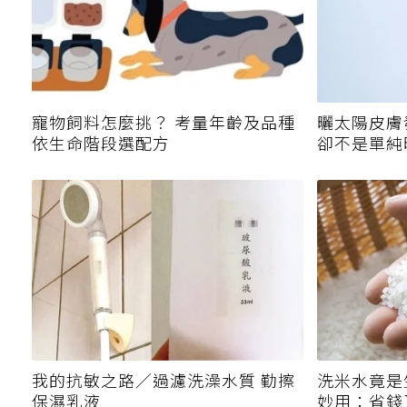
寵物飼料怎麼挑？ 考量年齡及品種
曬太陽皮膚
依生命階段選配方
卻不是單純
曬傷有什麼
我的抗敏之路／過濾洗澡水質 勤擦
洗米水竟是