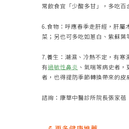
常飲食宜「少酸多甘」，多吃百
6.食物：呼應春季走肝經，肝
菜；另也可多吃如蔥白、紫蘇葉
7.養生：潮濕、冷熱不定，有
有
過敏性鼻炎
、氣喘等病史者，
者，也得提防季節轉換帶來的皮
諮詢：康華中醫診所院長張家蓓