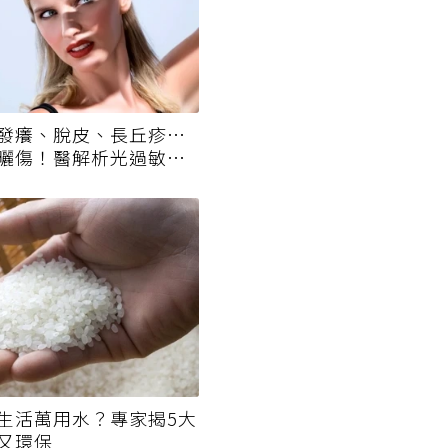
發癢、脫皮、長丘疹…
曬傷！醫解析光過敏與
不同？
生活萬用水？專家揭5大