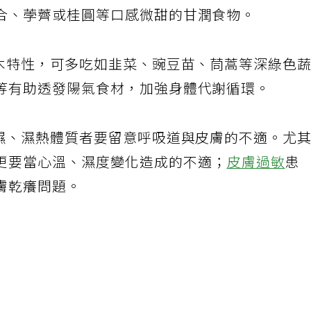
合、荸薺或桂圓等口感微甜的甘潤食物。
屬木特性，可多吃如韭菜、豌豆苗、茼蒿等深綠色
等有助透發陽氣食材，加強身體代謝循環。
寒濕、濕熱體質者要留意呼吸道與皮膚的不適。尤
更要當心溫、濕度變化造成的不適；
皮膚過敏
患
膚乾癢問題。