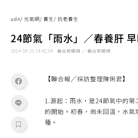
udn
/
元氣網
/
養生
/
抗老養生
24節氣「雨水」／春養肝 
2014-09-23 14:42:34
聯合新聞網 ／ 聯合新聞網
【聯合報╱採訪整理陳俐君】
1.源起：雨水，是24節氣中的
的開始。初春，尚未回溫，水氣
種。