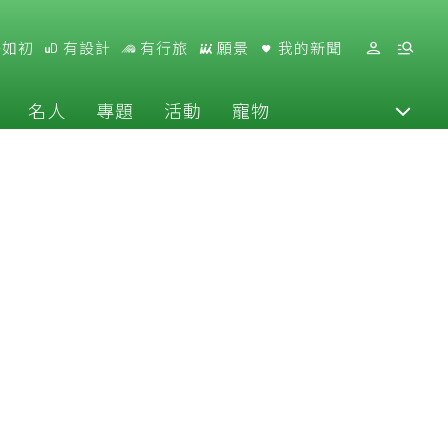
好如初
有設計
有行旅
願景
我的新聞
名人
專題
活動
寵物