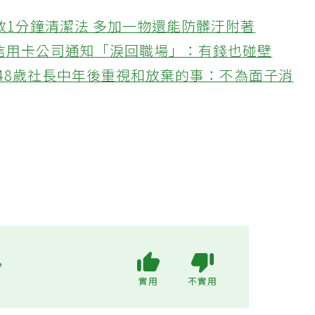
教1分鐘清潔法 多加一物還能防髒汙附著
接信用卡公司通知「淚回職場」：有錢也碰壁
48歲社長中年後重視和放棄的事：不為面子消
?
實用
不實用