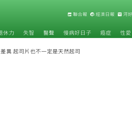
聯合報
經濟日報
河
退休力
失智
醫聲
慢病好日子
癌症
性愛
差異 起司片也不一定是天然起司