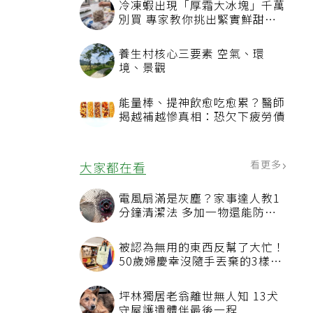
冷凍蝦出現「厚霜大冰塊」千萬
別買 專家教你挑出緊實鮮甜蝦
子
養生村核心三要素 空氣、環
境、景觀
能量棒、提神飲愈吃愈累？醫師
揭越補越慘真相：恐欠下疲勞債
看更多
大家都在看
電風扇滿是灰塵？家事達人教1
分鐘清潔法 多加一物還能防髒
汙附著
被認為無用的東西反幫了大忙！
50歲婦慶幸沒隨手丟棄的3樣物
品
坪林獨居老翁離世無人知 13犬