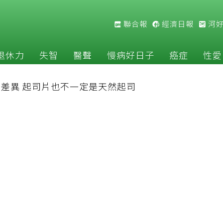
聯合報
經濟日報
河
退休力
失智
醫聲
慢病好日子
癌症
性愛
差異 起司片也不一定是天然起司