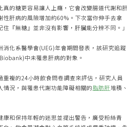
比真的糖更容易讓人上癮，它會改變腸道代謝和
謝性肝病的風險增加約60%。下次當你伸手去拿
記住『無糖』並非沒有影響，肝臟能分辨不同。
消化系醫學會(UEG)年會期間發表，該研究追
 Biobank)中未罹患肝病的對象。
過重複的24小時飲食問卷調查來評估，研究人員
入情況，與罹患代謝功能障礙相關的
脂肪肝
堆積
健康和保持年輕的迷思並提出警告，廣受粉絲青