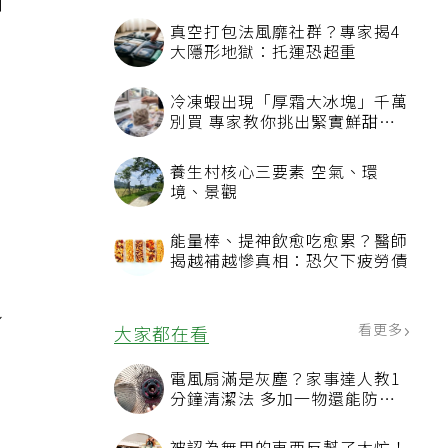
例
真空打包法風靡社群？專家揭4
大隱形地獄：托運恐超重
冷凍蝦出現「厚霜大冰塊」千萬
別買 專家教你挑出緊實鮮甜蝦
能
子
養生村核心三要素 空氣、環
境、景觀
能量棒、提神飲愈吃愈累？醫師
揭越補越慘真相：恐欠下疲勞債
身
看更多
大家都在看
電風扇滿是灰塵？家事達人教1
分鐘清潔法 多加一物還能防髒
汙附著