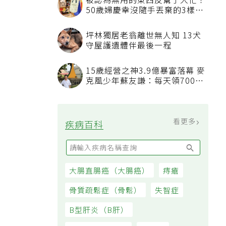
被認為無用的東西反幫了大忙！
50歲婦慶幸沒隨手丟棄的3樣物
品
坪林獨居老翁離世無人知 13犬
守屋護遺體伴最後一程
15歲經營之神3.9億暴富落幕 麥
克風少年蘇友謙：每天領700元
過日子
看更多
疾病百科
大腸直腸癌（大腸癌）
痔瘡
骨質疏鬆症（骨鬆）
失智症
B型肝炎（B肝）