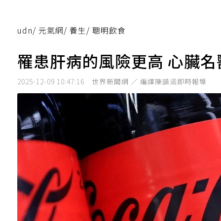
udn
/
元氣網
/
養生
/
聰明飲食
罹患肝病的風險更高 心臟
2025-12-09 10:47:16
世界新聞網 ／ 編譯陳韻涵即時報導