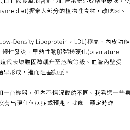
蛋白」飲食風潮會對心血管系統造成嚴重破壞，
ivore diet)摒棄大部分的植物性食物，改吃肉、
ensity Lipoprotein，LDL)極高、內皮功
ction)、慢性發炎、早熟性動脈粥樣硬化(premature
；簡而言之，這代表壞膽固醇飆升至危險等級、血管內壁受
過早形成，進而阻塞動脈。
如一台機器，但內不情況截然不同。我看過一些
們沒有出現任何病症或預兆，就像一顆定時炸