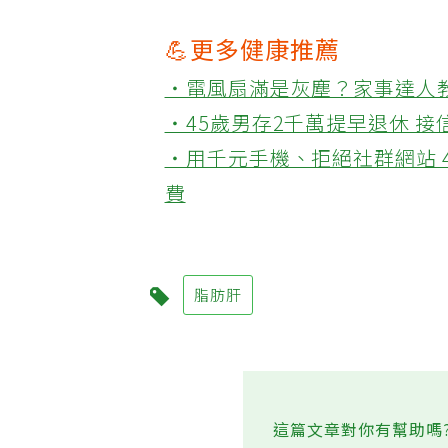
💪更多健康推薦
‧電風扇滿是灰塵？家事達人
‧45歲男存2千萬提早退休 
‧用千元手機、拒絕社群網站 
費
脂肪肝
這篇文章對你有幫助嗎