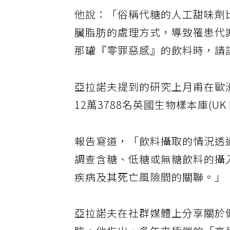
他說：「俗稱代糖的人工甜味劑
臟脂肪的處理方式，導致罹患代
那罐『零罪惡感』的飲料時，請
亞拉諾夫提到的研究上月甫在歐洲
12萬3788名英國生物樣本庫(UK
報告寫道，「飲料攝取的情況透
調查含糖、低糖或無糖飲料的攝
疾病及其死亡風險間的關聯。」
亞拉諾夫在社群媒體上分享關於