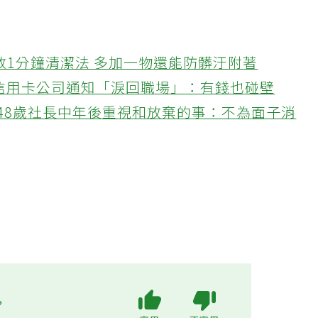
教1分鐘清潔法 多加一物還能防髒汙附著
接信用卡公司通知「淚回職場」：有錢也碰壁
48歲社長中年後重視和放棄的事：不為面子消
?