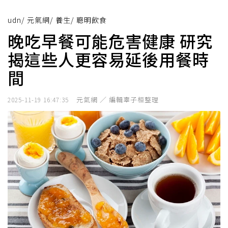
udn
/
元氣網
/
養生
/
聰明飲食
晚吃早餐可能危害健康 研究
揭這些人更容易延後用餐時
間
元氣網 ／ 編輯辜子桓整理
2025-11-19 16:47:35