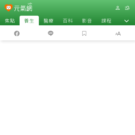
焦點
養生
醫療
百科
影音
課程
退休