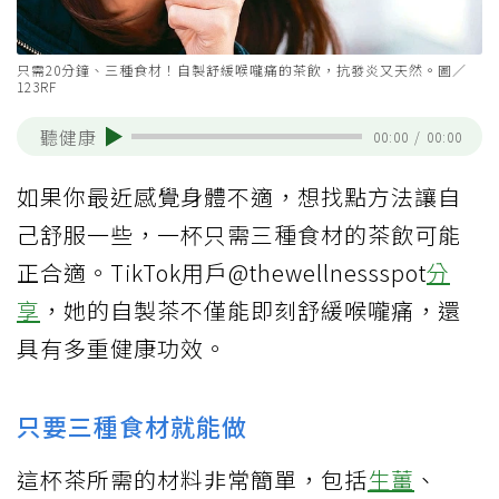
只需20分鐘、三種食材！自製舒緩喉嚨痛的茶飲，抗發炎又天然。圖／
123RF
聽健康
00:00
/
00:00
如果你最近感覺身體不適，想找點方法讓自
己舒服一些，一杯只需三種食材的茶飲可能
正合適。TikTok用戶@thewellnessspot
分
享
，她的自製茶不僅能即刻舒緩喉嚨痛，還
具有多重健康功效。
只要三種食材就能做
這杯茶所需的材料非常簡單，包括
生薑
、