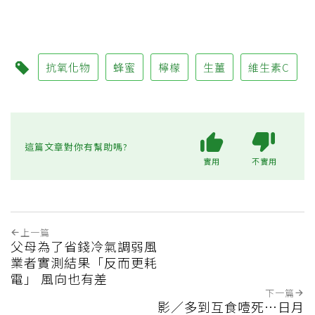
抗氧化物
蜂蜜
檸檬
生薑
維生素C
這篇文章對你有幫助嗎?
實用
不實用
上一篇
父母為了省錢冷氣調弱風
業者實測結果「反而更耗
電」 風向也有差
下一篇
影／多到互食噎死…日月