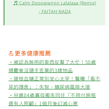
♬ Calm Dooowwnnn Lalalaaa (Remix)
- FAITAH NADA
💪更多健康推薦
‧被認為無用的東西反幫了大忙！50歲
婦慶幸沒隨手丟棄的3樣物品
‧健檢血糖正常別安心太早！醫曝「看不
見的隱患」：失智、糖尿病風險大增
‧兒邀84歲寡母搬來同住「不用付房租
還有人照顧」1個月後幻滅心寒