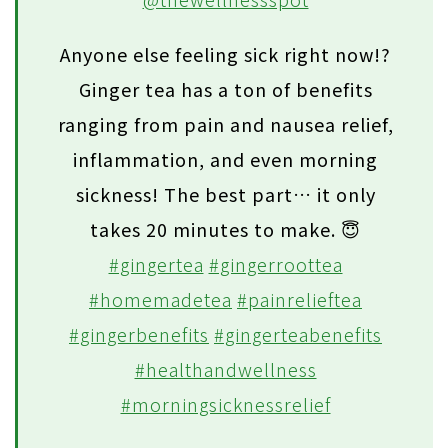
Anyone else feeling sick right now!?
Ginger tea has a ton of benefits
ranging from pain and nausea relief,
inflammation, and even morning
sickness! The best part… it only
takes 20 minutes to make. 😇
#gingertea
#gingerroottea
#homemadetea
#painrelieftea
#gingerbenefits
#gingerteabenefits
#healthandwellness
#morningsicknessrelief