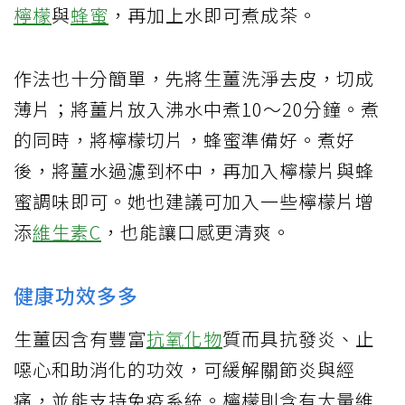
檸檬
與
蜂蜜
，再加上水即可煮成茶。
作法也十分簡單，先將生薑洗淨去皮，切成
薄片；將薑片放入沸水中煮10～20分鐘。煮
的同時，將檸檬切片，蜂蜜準備好。煮好
後，將薑水過濾到杯中，再加入檸檬片與蜂
蜜調味即可。她也建議可加入一些檸檬片增
添
維生素C
，也能讓口感更清爽。
健康功效多多
生薑因含有豐富
抗氧化物
質而具抗發炎、止
噁心和助消化的功效，可緩解關節炎與經
痛，並能支持免疫系統。檸檬則含有大量維