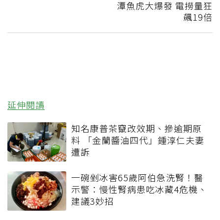
潭魚虎大爆發 電撈量狂
飆19倍
延伸閱讀
知名康普茶竄改效期、摻逾期原
料 「金蘭醬油四代」鍾淳仁夫妻
遭訴
一碗剉冰害65歲阿伯急洗腎！醫
示警：慢性腎病患吃冰藏4危機、
建議3妙招