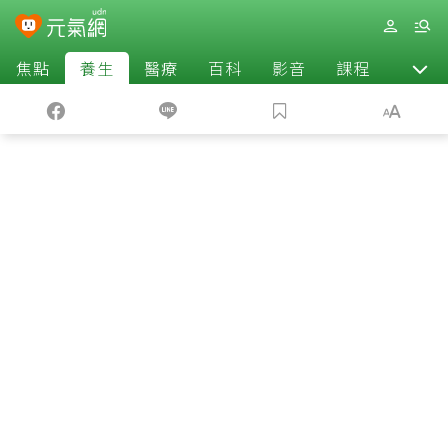
焦點
養生
醫療
百科
影音
課程
退休