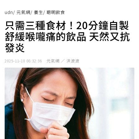
udn
/
元氣網
/
養生
/
聰明飲食
只需三種食材！20分鐘自製
舒緩喉嚨痛的飲品 天然又抗
發炎
元氣網 ／ 洪波波
2025-11-10 08:32:36