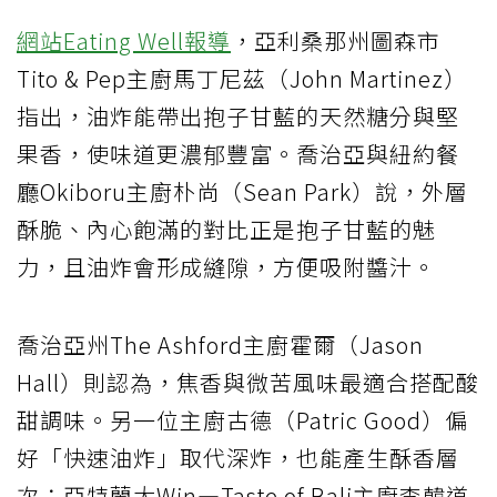
網站Eating Well報導
，亞利桑那州圖森市
Tito & Pep主廚馬丁尼茲（John Martinez）
指出，油炸能帶出抱子甘藍的天然糖分與堅
果香，使味道更濃郁豐富。喬治亞與紐約餐
廳Okiboru主廚朴尚（Sean Park）說，外層
酥脆、內心飽滿的對比正是抱子甘藍的魅
力，且油炸會形成縫隙，方便吸附醬汁。
喬治亞州The Ashford主廚霍爾（Jason
Hall）則認為，焦香與微苦風味最適合搭配酸
甜調味。另一位主廚古德（Patric Good）偏
好「快速油炸」取代深炸，也能產生酥香層
次；亞特蘭大Win—Taste of Bali主廚李韓道