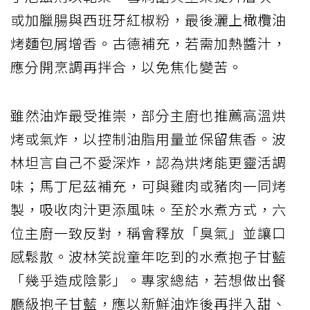
或加臘腸與西班牙紅椒粉，最後灑上橄欖油
烤麵包屑增香。古德補充，若需加熱醬汁，
應分開烹調再拌合，以免焦化變苦。
雖然油炸最受推崇，部分主廚也推薦高溫烘
烤或氣炸，以控制油脂用量並保留焦香。波
林坦言自己不愛深炸，認為烘烤能更靈活調
味；馬丁尼茲補充，可與雞肉或豬肉一同烤
製，吸收肉汁更添風味。至於水煮方式，六
位主廚一致反對，稱會釋放「臭氣」並讓口
感鬆散。波林笑說童年吃到的水煮抱子甘藍
「幾乎造成陰影」。專家總結，若想做出餐
廳級抱子甘藍，應以新鮮油炸後再拌入甜、