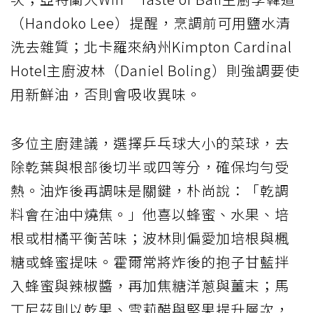
（Handoko Lee）提醒，烹調前可用鹽水清
洗去雜質；北卡羅來納州Kimpton Cardinal
Hotel主廚波林（Daniel Boling）則強調要使
用新鮮油，否則會吸收異味。
多位主廚建議，選擇乒乓球大小的菜球，去
除乾葉與根部後切半或四等分，確保均勻受
熱。油炸後再調味是關鍵，朴尚說：「乾調
料會在油中燒焦。」他喜以蜂蜜、水果、培
根或柑橘平衡苦味；波林則偏愛加培根與楓
糖或蜂蜜提味。霍爾常將炸後的抱子甘藍拌
入蜂蜜與辣椒醬，再加焦糖洋蔥與薑末；馬
丁尼茲則以乾果、雪莉醋與堅果提升層次，