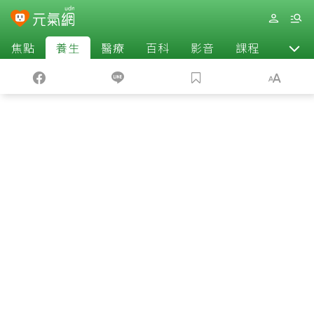
焦點
養生
醫療
百科
影音
課程
退休