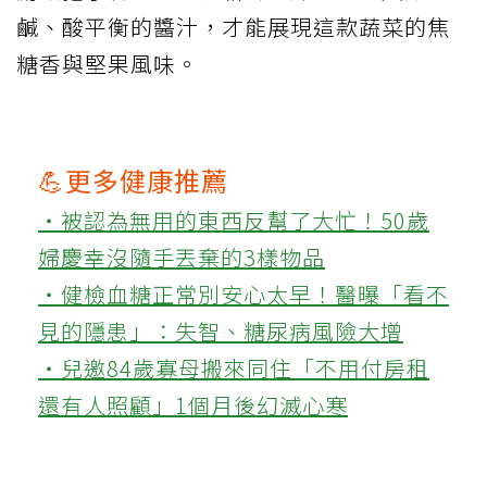
鹹、酸平衡的醬汁，才能展現這款蔬菜的焦
糖香與堅果風味。
💪更多健康推薦
‧被認為無用的東西反幫了大忙！50歲
婦慶幸沒隨手丟棄的3樣物品
‧健檢血糖正常別安心太早！醫曝「看不
見的隱患」：失智、糖尿病風險大增
‧兒邀84歲寡母搬來同住「不用付房租
還有人照顧」1個月後幻滅心寒