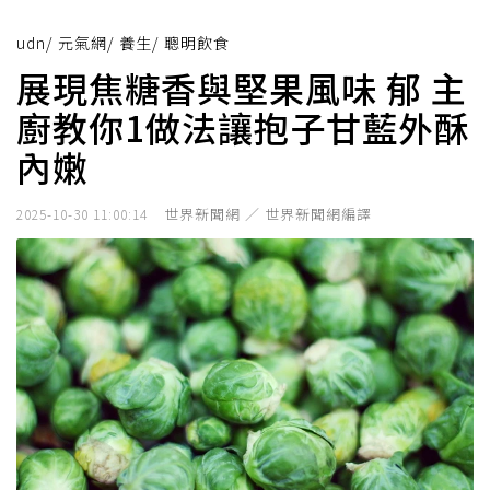
udn
/
元氣網
/
養生
/
聰明飲食
展現焦糖香與堅果風味 郁 主
廚教你1做法讓抱子甘藍外酥
內嫩
世界新聞網 ／ 世界新聞網編譯
2025-10-30 11:00:14