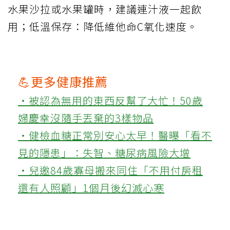
水果沙拉或水果罐時，建議連汁液一起飲
用；低溫保存：降低維他命C氧化速度。
💪更多健康推薦
‧被認為無用的東西反幫了大忙！50歲
婦慶幸沒隨手丟棄的3樣物品
‧健檢血糖正常別安心太早！醫曝「看不
見的隱患」：失智、糖尿病風險大增
‧兒邀84歲寡母搬來同住「不用付房租
還有人照顧」1個月後幻滅心寒