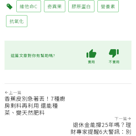
維他命C
奇異果
膠原蛋白
營養素
抗氧化
這篇文章對你有幫助嗎?
實用
不實用
上一篇
香蕉皮別急著丟！7種廚
房剩料再利用 還能種
菜、變天然肥料
下一篇
退休金能撐25年嗎？理
財專家提醒6大警訊：別