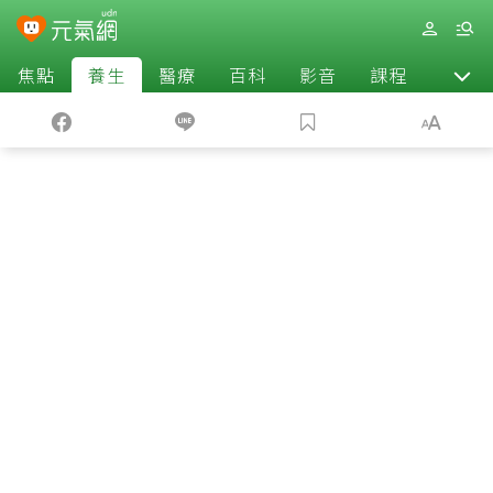
焦點
養生
醫療
百科
影音
課程
退休