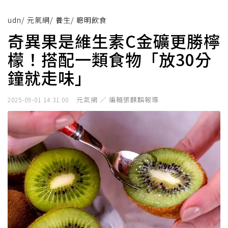
udn
/
元氣網
/
養生
/
聰明飲食
奇異果是維生素C金礦更勝檸
檬！搭配一類食物「放30分
鐘就走味」
元氣網 ／ 編輯張麒麟報導
2025-09-01 14:31:00