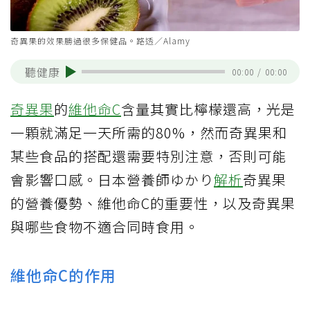
奇異果的效果勝過很多保健品。路透／Alamy
聽健康
00:00
/
00:00
奇異果
的
維他命C
含量其實比檸檬還高，光是
一顆就滿足一天所需的80%，然而奇異果和
某些食品的搭配還需要特別注意，否則可能
會影響口感。日本營養師ゆかり
解析
奇異果
的營養優勢、維他命C的重要性，以及奇異果
與哪些食物不適合同時食用。
維他命C的作用