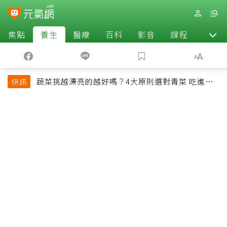
焦點
養生
醫療
百科
影音
課程
退休
蔬菜挑越漂亮的越好嗎？4大原則選對青菜 吃進纖
快訊
維、維生素與植化素