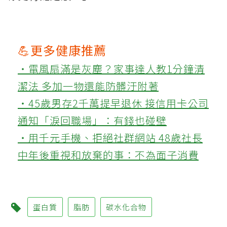
💪更多健康推薦
‧電風扇滿是灰塵？家事達人教1分鐘清
潔法 多加一物還能防髒汙附著
‧45歲男存2千萬提早退休 接信用卡公司
通知「淚回職場」：有錢也碰壁
‧用千元手機、拒絕社群網站 48歲社長
中年後重視和放棄的事：不為面子消費
蛋白質
脂肪
碳水化合物