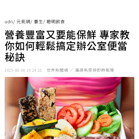
udn
/
元氣網
/
養生
/
聰明飲食
營養豐富又要能保鮮 專家教
你如何輕鬆搞定辦公室便當
秘訣
世界新聞網 ／ 編譯馬雯婷即時報導
2025-08-06 10:14:18