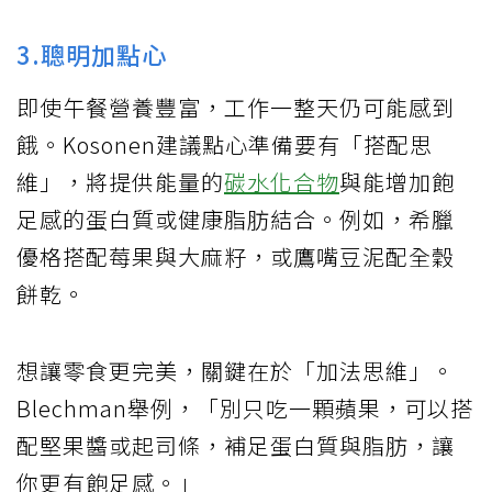
3.聰明加點心
即使午餐營養豐富，工作一整天仍可能感到
餓。Kosonen建議點心準備要有「搭配思
維」，將提供能量的
碳水化合物
與能增加飽
足感的蛋白質或健康脂肪結合。例如，希臘
優格搭配莓果與大麻籽，或鷹嘴豆泥配全穀
餅乾。
想讓零食更完美，關鍵在於「加法思維」。
Blechman舉例，「別只吃一顆蘋果，可以搭
配堅果醬或起司條，補足蛋白質與脂肪，讓
你更有飽足感。」