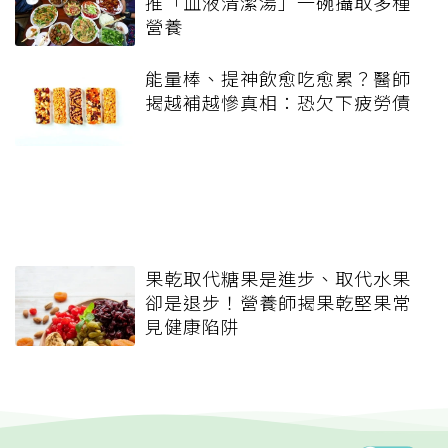
推「血液清潔湯」一碗攝取多種
營養
能量棒、提神飲愈吃愈累？醫師
揭越補越慘真相：恐欠下疲勞債
果乾取代糖果是進步、取代水果
卻是退步！營養師揭果乾堅果常
見健康陷阱