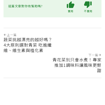
這篇文章對你有幫助嗎?
實用
不實用
上一篇
蔬菜挑越漂亮的越好嗎？
4大原則選對青菜 吃進纖
維、維生素與植化素
下一篇
青花菜別只會水煮！專家
推加1調味料讓風味更鮮
甜