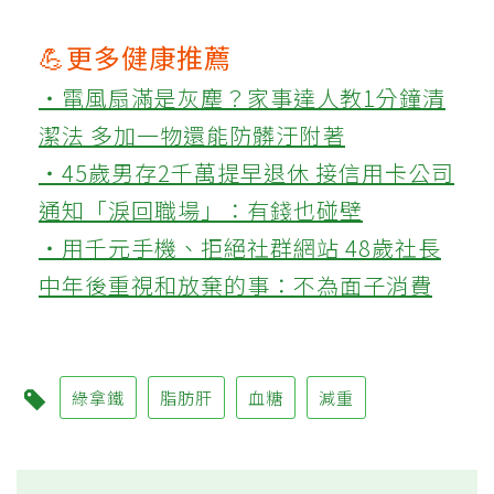
💪更多健康推薦
‧電風扇滿是灰塵？家事達人教1分鐘清
潔法 多加一物還能防髒汙附著
‧45歲男存2千萬提早退休 接信用卡公司
通知「淚回職場」：有錢也碰壁
‧用千元手機、拒絕社群網站 48歲社長
中年後重視和放棄的事：不為面子消費
綠拿鐵
脂肪肝
血糖
減重