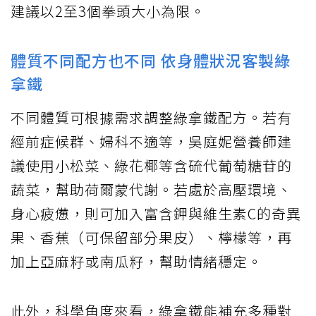
建議以2至3個拳頭大小為限。
體質不同配方也不同 依身體狀況客製綠
拿鐵
不同體質可根據需求調整綠拿鐵配方。若有
經前症候群、婦科不適等，吳庭妮營養師建
議使用小松菜、綠花椰等含硫代葡萄糖苷的
蔬菜，幫助荷爾蒙代謝。若處於高壓環境、
身心疲憊，則可加入富含鉀與維生素C的奇異
果、香蕉（可保留部分果皮）、檸檬等，再
加上亞麻籽或南瓜籽，幫助情緒穩定。
此外，科學角度來看，綠拿鐵能補充多種對