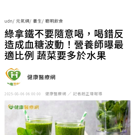
udn
/
元氣網
/
養生
/
聰明飲食
綠拿鐵不要隨意喝，喝錯反
造成血糖波動！營養師曝最
適比例 蔬菜要多於水果
健康醫療網
健康醫療網 ／ 記者趙正瑋報導
2025-08-06 06:00:00