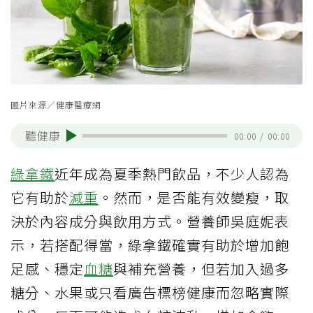
圖片來源／健康醫療網
聽健康
00:00
/
00:00
綠拿鐵
近年成為夏季熱門飲品，不少人認為
它有助於
減重
。然而，是否能有效變瘦，取
決於內容成分與飲用方式。營養師吳庭妮表
示，若搭配得當，綠拿鐵確實有助於增加飽
足感、穩定
血糖
與補充營養，但若加入過多
糖分、水果或只看廣告標榜健康而忽略實際