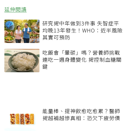
延伸閱讀
研究揭中年做到3件事 失智症平
均晚13年發生！WHO：近半風險
其實可預防
吃飯會「暈碳」嗎？營養師挑戰
連吃一週身體變化 揭控制血糖關
鍵
能量棒、提神飲愈吃愈累？醫師
揭越補越慘真相：恐欠下疲勞債