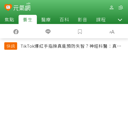
焦點
養生
醫療
百科
影音
課程
退休
TikTok爆紅手指操真能預防失智？神經科醫：真正
快訊
該做的是4件事