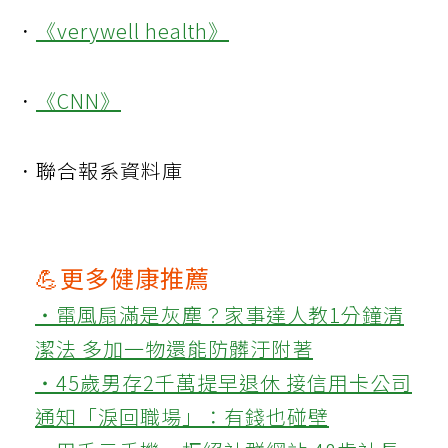
．
《verywell health》
．
《CNN》
．聯合報系資料庫
💪更多健康推薦
‧電風扇滿是灰塵？家事達人教1分鐘清
潔法 多加一物還能防髒汙附著
‧45歲男存2千萬提早退休 接信用卡公司
通知「淚回職場」：有錢也碰壁