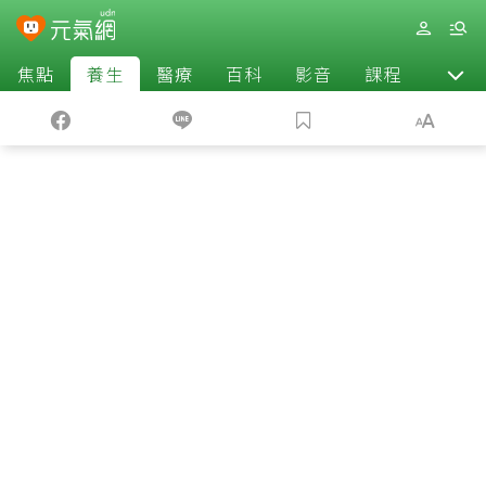
焦點
養生
醫療
百科
影音
課程
退休