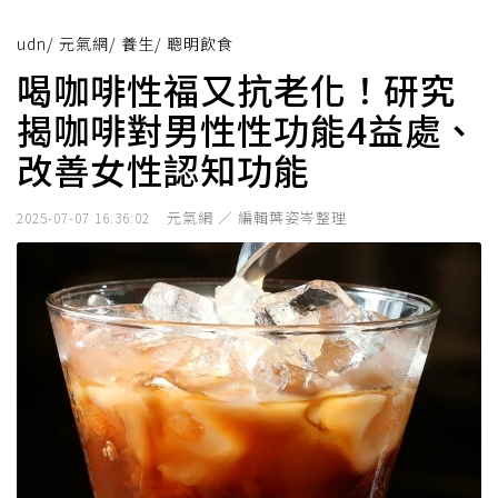
udn
/
元氣網
/
養生
/
聰明飲食
喝咖啡性福又抗老化！研究
揭咖啡對男性性功能4益處、
改善女性認知功能
元氣網 ／ 編輯葉姿岑整理
2025-07-07 16:36:02