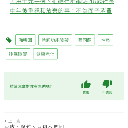
‧用千元手機、拒絕社群網站 48歲社長
中年後重視和放棄的事：不為面子消費
咖啡因
勃起功能障礙
睪固酮
性慾
睡眠障礙
健康老化
這篇文章對你有幫助嗎?
實用
不實用
上一篇
豆皮、腐竹、豆包本是同