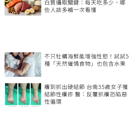
白質攝取關鍵：每天吃多少、哪
些人該多補一次看懂
不只牡蠣海鮮能增強性慾！試試5
種「天然催情食物」也包含水果
癢到抓出硬結節 台南35歲女子罹
結節性癢疹 醫：反覆抓癢恐陷惡
性循環