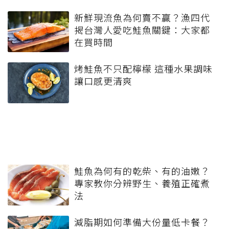
新鮮現流魚為何賣不贏？漁四代
揭台灣人愛吃鮭魚關鍵：大家都
在買時間
烤鮭魚不只配檸檬 這種水果調味
讓口感更清爽
鮭魚為何有的乾柴、有的油嫩？
專家教你分辨野生、養殖正確煮
法
減脂期如何準備大份量低卡餐？