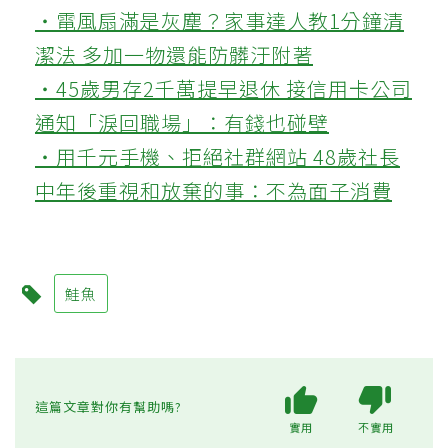
‧電風扇滿是灰塵？家事達人教1分鐘清
潔法 多加一物還能防髒汙附著
‧45歲男存2千萬提早退休 接信用卡公司
通知「淚回職場」：有錢也碰壁
‧用千元手機、拒絕社群網站 48歲社長
中年後重視和放棄的事：不為面子消費
鮭魚
這篇文章對你有幫助嗎?
實用
不實用