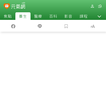
焦點
養生
醫療
百科
影音
課程
退休