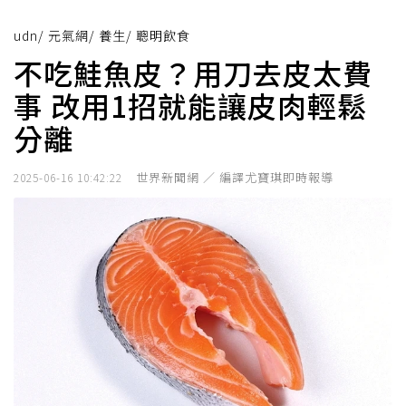
udn
/
元氣網
/
養生
/
聰明飲食
不吃鮭魚皮？用刀去皮太費
事 改用1招就能讓皮肉輕鬆
分離
世界新聞網 ／ 編譯尤寶琪即時報導
2025-06-16 10:42:22