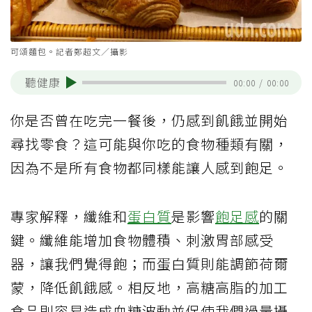
可頌麵包。記者鄭超文／攝影
聽健康
00:00
/
00:00
你是否曾在吃完一餐後，仍感到飢餓並開始
尋找零食？這可能與你吃的食物種類有關，
因為不是所有食物都同樣能讓人感到飽足。
專家解釋，纖維和
蛋白質
是影響
飽足感
的關
鍵。纖維能增加食物體積、刺激胃部感受
器，讓我們覺得飽；而蛋白質則能調節荷爾
蒙，降低飢餓感。相反地，高糖高脂的加工
食品則容易造成血糖波動並促使我們過量攝