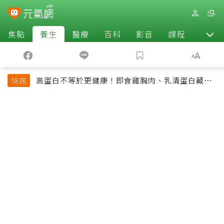
焦點
養生
醫療
百科
影音
課程
退休
高蛋白不等於更健康！即食雞胸肉、乳清蛋白藏陷
快訊
阱 醫提醒「這類人」尤其要小心