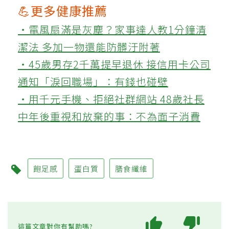
💪更多健康推薦
‧電風扇滿是灰塵？家事達人教1分鐘清
潔法 多加一物還能防髒汙附著
‧45歲男存2千萬提早退休 接信用卡公司
通知「淚回職場」：有錢也碰壁
‧用千元手機、拒絕社群網站 48歲社長
中年後重視和放棄的事：不為面子消費
飽足感
蛋白質
膳食纖維
這篇文章對你有幫助嗎?