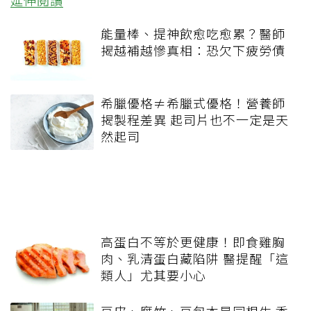
能量棒、提神飲愈吃愈累？醫師
揭越補越慘真相：恐欠下疲勞債
希臘優格≠希臘式優格！營養師
揭製程差異 起司片也不一定是天
然起司
高蛋白不等於更健康！即食雞胸
肉、乳清蛋白藏陷阱 醫提醒「這
類人」尤其要小心
豆皮、腐竹、豆包本是同根生 香