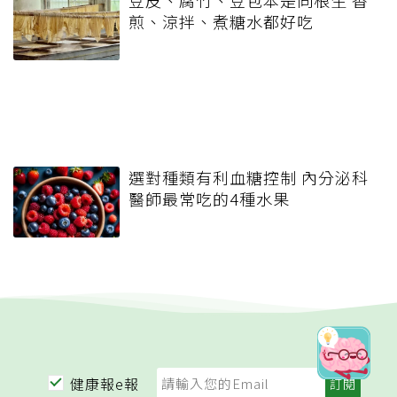
煎、涼拌、煮糖水都好吃
選對種類有利血糖控制 內分泌科
醫師最常吃的4種水果
健康報e報