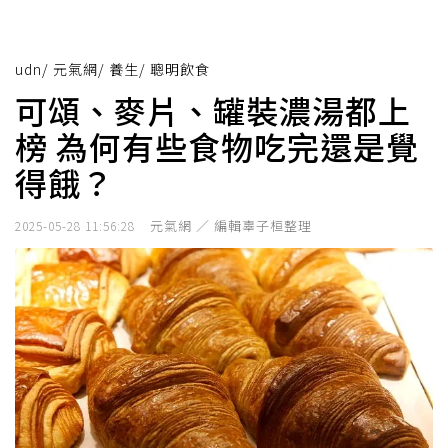
udn
/
元氣網
/
養生
/
聰明飲食
可頌、麥片、罐裝濃湯都上
榜 為何有些食物吃完還是覺
得餓？
元氣網 ／ 編輯辜子桓整理
2025-05-28 11:56:28