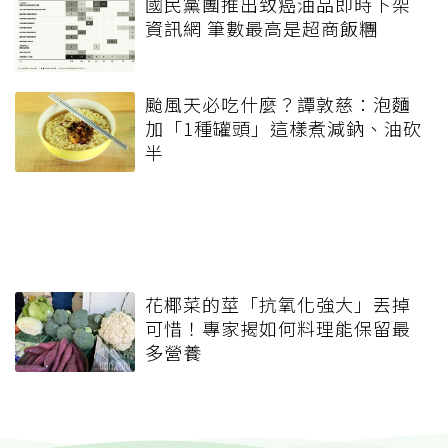
國民黨團推出致癌油品即時下架
資訊網 筆數最高是超商飯糰
颱風天必吃什麼？譚敦慈：泡麵
加「1種罐頭」這樣煮減鈉、油砍
半
花椰菜的莖「抗氧化強大」丟掉
可惜！專家揭如何料理能保留最
多營養