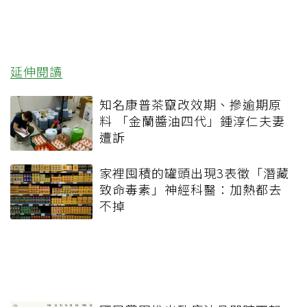
延伸閱讀
知名康普茶竄改效期、摻逾期原
料 「金蘭醬油四代」鍾淳仁夫妻
遭訴
家裡囤積的罐頭出現3表徵「潛藏
致命毒素」神經科醫：加熱都去
不掉