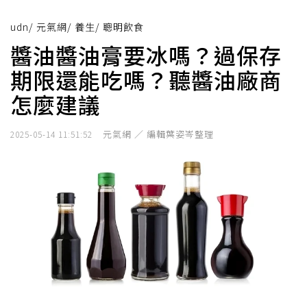
udn
/
元氣網
/
養生
/
聰明飲食
醬油醬油膏要冰嗎？過保存
期限還能吃嗎？聽醬油廠商
怎麼建議
元氣網 ／ 編輯葉姿岑整理
2025-05-14 11:51:52