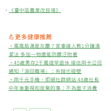
．
《臺中區農業改良場》
💪更多健康推薦
‧電風扇滿是灰塵？家事達人教1分鐘清
潔法 多加一物還能防髒汙附著
‧45歲男存2千萬提早退休 接信用卡公司
通知「淚回職場」：有錢也碰壁
‧用千元手機、拒絕社群網站 48歲社長
中年後重視和放棄的事：不為面子消費