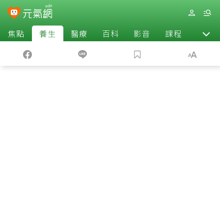
焦點
養生
醫療
百科
影音
課程
退休