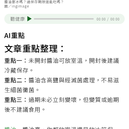
醬油要冰嗎？過保存期限還能吃嗎？
圖／ingimage
聽健康
00:00
/
00:00
AI重點
文章重點整理：
重點一：
未開封醬油可放室溫，開封後建議
冷藏保存。
重點二：
醬油含高鹽與經滅菌處理，不易滋
生細菌黴菌。
重點三：
過期未必立刻變壞，但變質或逾期
後不建議食用。