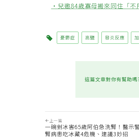
‧兒邀84歲寡母搬來同住「
憂鬱症
高鹽
發炎反應
這篇文章對你有幫助嗎
上一篇
一碗剉冰害65歲阿伯急洗腎！醫示