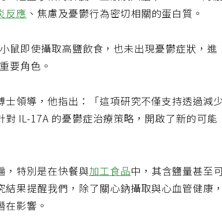
，這些小鼠的脾臟、血液及大腦中，IL-17A的
炎反應
、焦慮及憂鬱行為密切相關的蛋白質。
A 的小鼠即使攝取高鹽飲食，也未出現憂鬱症狀，進
中的重要角色。
博士領導，他指出：「這項研究不僅支持透過減
 IL-17A 的憂鬱症治療策略，開啟了新的可能
遍，特別是在快餐與
加工食品
中，其含鹽量甚至
究結果提醒我們，除了關心鈉攝取與心血管健康
潛在影響。