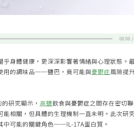
00:00
關乎身體健康，更深深影響著情緒與心理狀態。
使用的調味品──鹽巴，竟可能與
憂鬱症
風險提
期刊的研究顯示，
高鹽
飲食與憂鬱症之間存在密切
可能相關，但具體的生理機制一直未明。此次研
中可能的關鍵角色──IL-17A蛋白質。