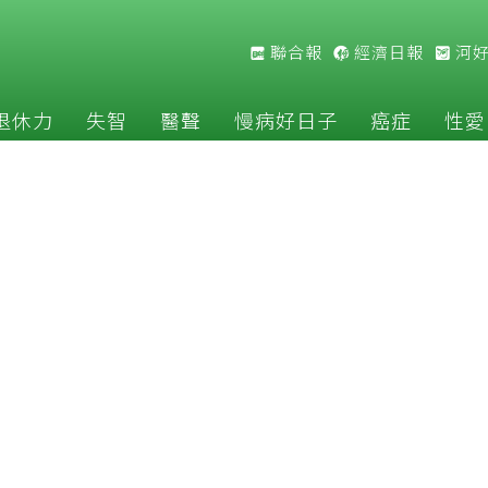
聯合報
經濟日報
河
退休力
失智
醫聲
慢病好日子
癌症
性愛