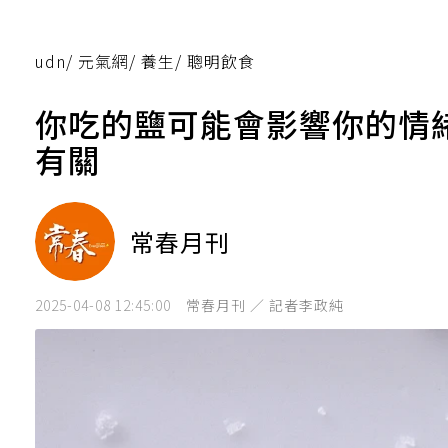
udn
/
元氣網
/
養生
/
聰明飲食
你吃的鹽可能會影響你的情
有關
常春月刊
2025-04-08 12:45:00
常春月刊 ／ 記者李政純