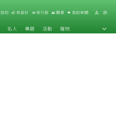
好如初
有設計
有行旅
願景
我的新聞
名人
專題
活動
寵物