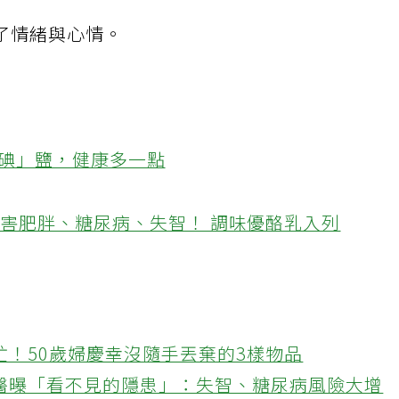
了情緒與心情。
「碘」鹽，健康多一點
會害肥胖、糖尿病、失智！ 調味優酪乳入列
忙！50歲婦慶幸沒隨手丟棄的3樣物品
醫曝「看不見的隱患」：失智、糖尿病風險大增