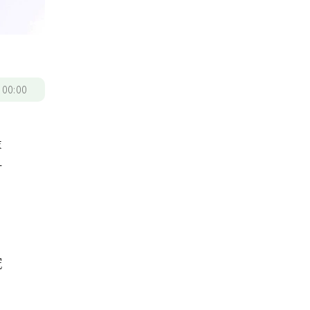
/
00:00
最
升
聯
究