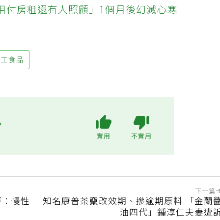
不用付房租還有人照顧」1個月後幻滅心寒
加工食品
?
實用
不實用
下一篇
警：慢性
知名康普茶竄改效期、摻逾期原料 「金蘭