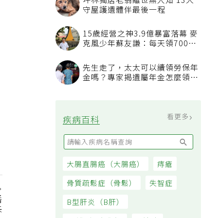
坪林獨居老翁離世無人知 13犬
守屋護遺體伴最後一程
15歲經營之神3.9億暴富落幕 麥
克風少年蘇友謙：每天領700元
過日子
先生走了，太太可以續領勞保年
金嗎？專家揭遺屬年金怎麼領，
看順位還要看資格
看更多
疾病百科
大腸直腸癌（大腸癌）
痔瘡
骨質疏鬆症（骨鬆）
失智症
醬
B型肝炎（B肝）