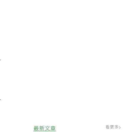
濃
少
可
，
看更多
最新文章