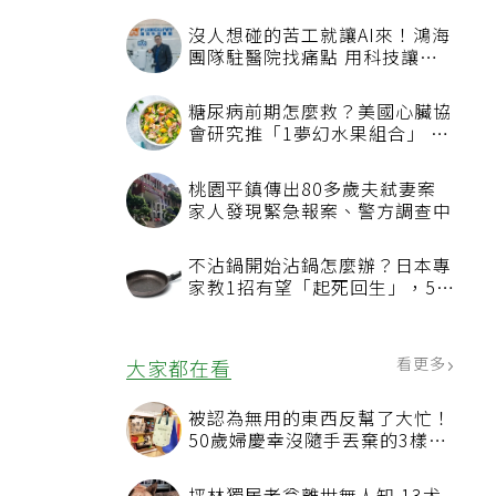
沒人想碰的苦工就讓AI來！鴻海
團隊駐醫院找痛點 用科技讓醫
療更有溫度
糖尿病前期怎麼救？美國心臟協
會研究推「1夢幻水果組合」 酪
梨加它改善血管功能
桃園平鎮傳出80多歲夫弒妻案
家人發現緊急報案、警方調查中
不沾鍋開始沾鍋怎麼辦？日本專
家教1招有望「起死回生」，5情
況該換新
看更多
大家都在看
被認為無用的東西反幫了大忙！
50歲婦慶幸沒隨手丟棄的3樣物
品