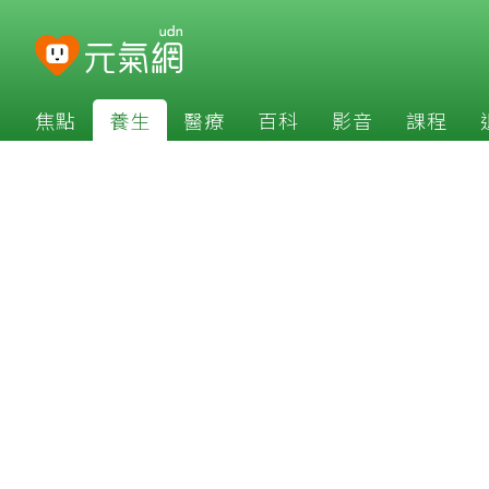
焦點
養生
醫療
百科
影音
課程