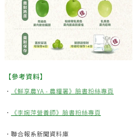
【參考資料】
．
《鮮享農YA - 農糧署》臉書粉絲專頁
．
《李婉萍營養師》臉書粉絲專頁
．聯合報系新聞資料庫