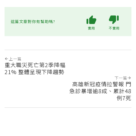
這篇文章對你有幫助嗎?
實用
不實用
上一篇
重大職災死亡第2季降幅
21% 整體呈現下降趨勢
下一篇
高雄新冠疫情拉警報 門
急診暴增逾8成、累計48
例7死