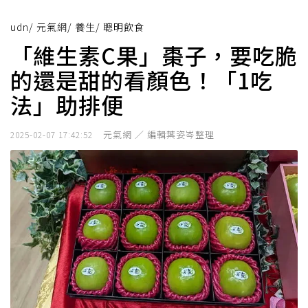
udn
/
元氣網
/
養生
/
聰明飲食
「維生素C果」棗子，要吃脆
的還是甜的看顏色！「1吃
法」助排便
元氣網 ／ 編輯葉姿岑整理
2025-02-07 17:42:52