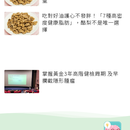
重
吃對好油護心不發胖！「7種高密
度健康脂肪」，酪梨不是唯一選
擇
掌握黃金3年高階健檢周期 及早
攔截隱形腫瘤