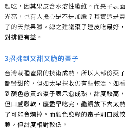
起吃，因其果皮含水溶性纖維。而棗子表面
光亮，也有人擔心是不是加臘？其實這是棗
子的天然果臘。總之建議
棗子連皮吃最好，
對排便有益。
3招挑到又甜又脆的棗子
台灣栽種蜜棗的技術成熟，所以大部份棗子
都蠻甜的，但如太早採收仍有些較澀。如看
到
顏色愈黃的棗子表示愈成熟，甜度較高，
但口感鬆軟，應盡早吃完，繼續放下去太熟
了可能會爛掉。而顏色愈綠的棗子則口感較
脆，但甜度相對較低。