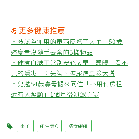
💪更多健康推薦
‧被認為無用的東西反幫了大忙！50歲
婦慶幸沒隨手丟棄的3樣物品
‧健檢血糖正常別安心太早！醫曝「看不
見的隱患」：失智、糖尿病風險大增
‧兒邀84歲寡母搬來同住「不用付房租
還有人照顧」1個月後幻滅心寒
棗子
維生素C
膳食纖維