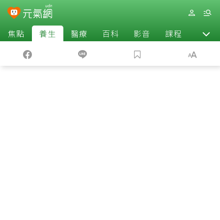
焦點
養生
醫療
百科
影音
課程
退休