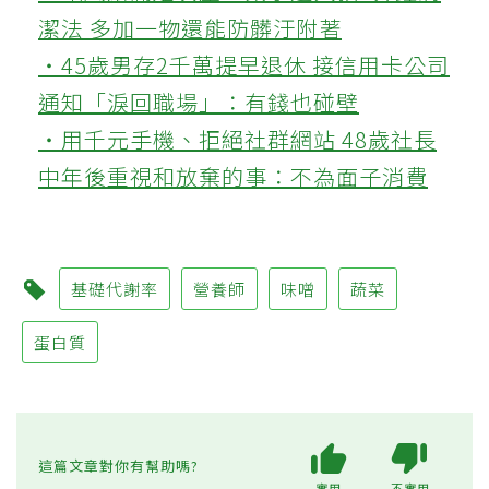
潔法 多加一物還能防髒汙附著
‧45歲男存2千萬提早退休 接信用卡公司
通知「淚回職場」：有錢也碰壁
‧用千元手機、拒絕社群網站 48歲社長
中年後重視和放棄的事：不為面子消費
基礎代謝率
營養師
味噌
蔬菜
蛋白質
這篇文章對你有幫助嗎?
實用
不實用