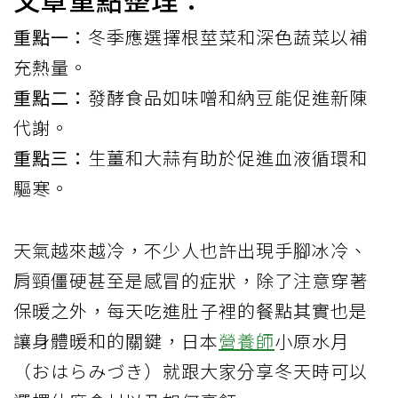
重點一：
冬季應選擇根莖菜和深色蔬菜以補
充熱量。
重點二：
發酵食品如味噌和納豆能促進新陳
代謝。
重點三：
生薑和大蒜有助於促進血液循環和
驅寒。
天氣越來越冷，不少人也許出現手腳冰冷、
肩頸僵硬甚至是感冒的症狀，除了注意穿著
保暖之外，每天吃進肚子裡的餐點其實也是
讓身體暖和的關鍵，日本
營養師
小原水月
（おはらみづき）就跟大家分享冬天時可以