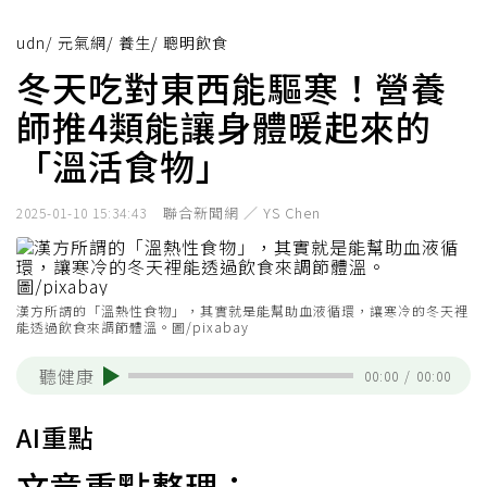
udn
/
元氣網
/
養生
/
聰明飲食
冬天吃對東西能驅寒！營養
師推4類能讓身體暖起來的
「溫活食物」
聯合新聞網 ／ YS Chen
2025-01-10 15:34:43
漢方所謂的「溫熱性食物」，其實就是能幫助血液循環，讓寒冷的冬天裡
能透過飲食來調節體溫。圖/pixabay
聽健康
00:00
/
00:00
AI重點
文章重點整理：