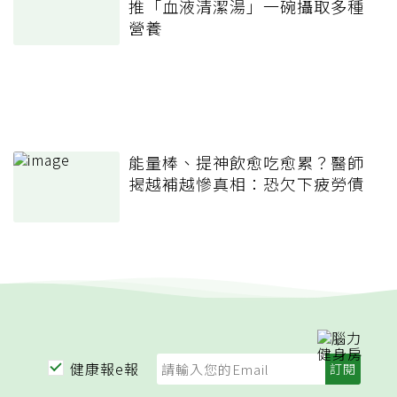
推「血液清潔湯」一碗攝取多種
營養
能量棒、提神飲愈吃愈累？醫師
揭越補越慘真相：恐欠下疲勞債
健康報e報