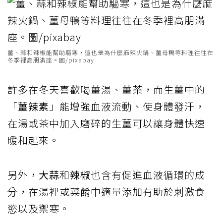
薑、蒜和辣椒能幫助驅寒，這也是為什麼麻辣火鍋、薑母鴨等料理往往在
冬季裡高朋滿座。圖/pixabay
許多在冬天喜歡喝薑湯、薑茶，而生薑中的
「
薑辣素
」能增強血液流動、使身體發汗，
在湯或茶中加入磨碎的生薑可以讓身體快速
暖和起來。
另外，
大蒜
和
辣椒
也含有促進血液循環的成
分，在湯裡或菜餚中適量添加有助於刺激食
慾以及禦寒。