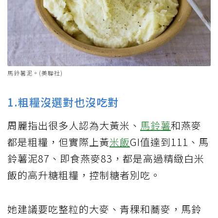
馬鈴薯泥。(美聯社)
1.粗糧沒選對也沒吃對
周麗指出很多人認為大黃米、
馬鈴薯
和燕麥
都是粗糧，但實際上黃
米飯
GI值達到111、馬
鈴薯泥87、即食燕麥83，都是高過精緻白米
飯的高升糖粗糧，控制糖者別吃。
她建議要吃整粒的大麥、青稞和蕎麥，馬鈴