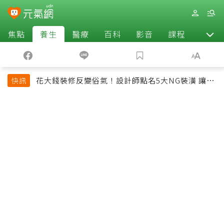
焦點
養生
醫療
百科
影音
課程
退休
花大錢裝修反變俗氣！設計師點名5大NG裝潢 讓客
快訊
廳顯得廉價又過時