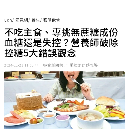
udn
/
元氣網
/
養生
/
聰明飲食
不吃主食、專挑無蔗糖成份
血糖還是失控？營養師破除
控糖5大錯誤觀念
聯合新聞網 ／ 編輯張麒麟報導
2024-11-21 11:08:44