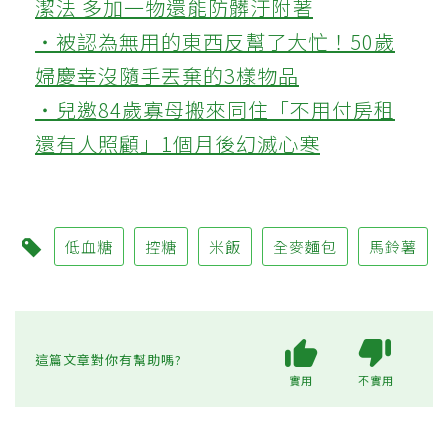
潔法 多加一物還能防髒汙附著
‧被認為無用的東西反幫了大忙！50歲
婦慶幸沒隨手丟棄的3樣物品
‧兒邀84歲寡母搬來同住「不用付房租
還有人照顧」1個月後幻滅心寒
低血糖
控糖
米飯
全麥麵包
馬鈴薯
這篇文章對你有幫助嗎?
實用
不實用