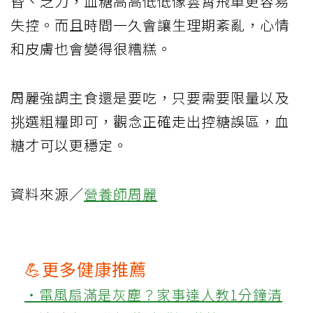
昏、乏力，血糖高高低低像雲霄飛車更容易
失控。而且時間一久會讓生理期紊亂，心情
和皮膚也會變得很糟糕。
周麗強調主食還是要吃，只要需要限量以及
挑選粗糧即可，觀念正確走出控糖誤區，血
糖才可以更穩定。
資料來源／
營養師周麗
💪更多健康推薦
‧電風扇滿是灰塵？家事達人教1分鐘清