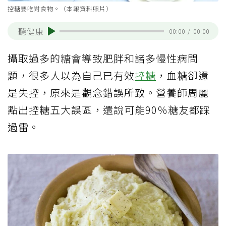
控糖要吃對食物。（本報資料照片）
聽健康
00:00
/
00:00
攝取過多的糖會導致肥胖和諸多慢性病問
題，很多人以為自己已有效
控糖
，血糖卻還
是失控，原來是觀念錯誤所致。營養師周麗
點出控糖五大誤區，還說可能90％糖友都踩
過雷。