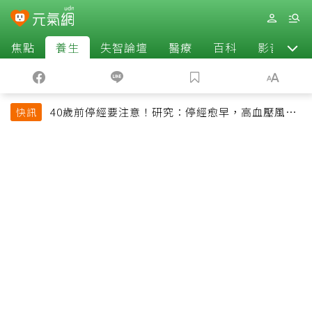
焦點
養生
失智論壇
醫療
百科
影音
40歲前停經要注意！研究：停經愈早，高血壓風險
快訊
恐增加