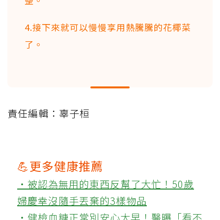
整。
4.接下來就可以慢慢享用熱騰騰的花椰菜
了。
責任編輯：辜子桓
💪更多健康推薦
‧被認為無用的東西反幫了大忙！50歲
婦慶幸沒隨手丟棄的3樣物品
‧健檢血糖正常別安心太早！醫曝「看不