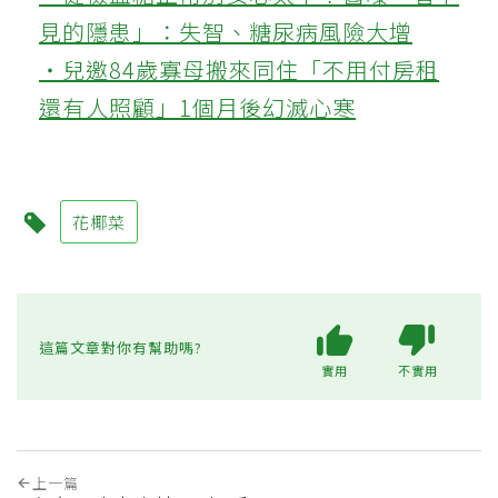
見的隱患」：失智、糖尿病風險大增
‧兒邀84歲寡母搬來同住「不用付房租
還有人照顧」1個月後幻滅心寒
花椰菜
這篇文章對你有幫助嗎?
實用
不實用
上一篇