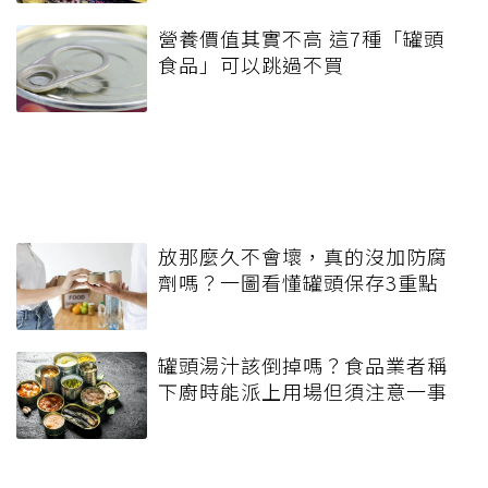
營養價值其實不高 這7種「罐頭
食品」可以跳過不買
放那麼久不會壞，真的沒加防腐
劑嗎？一圖看懂罐頭保存3重點
罐頭湯汁該倒掉嗎？食品業者稱
下廚時能派上用場但須注意一事