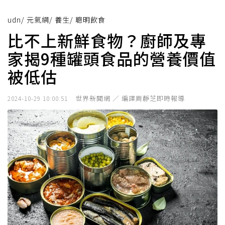
udn
/
元氣網
/
養生
/
聰明飲食
比不上新鮮食物？廚師及專
家揭9種罐頭食品的營養價值
被低估
世界新聞網 ／ 編譯周靜芝即時報導
2024-10-29 10:00:51