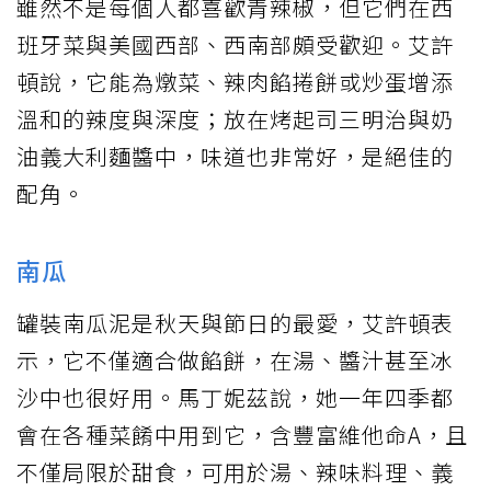
雖然不是每個人都喜歡青辣椒，但它們在西
班牙菜與美國西部、西南部頗受歡迎。艾許
頓說，它能為燉菜、辣肉餡捲餅或炒蛋增添
溫和的辣度與深度；放在烤起司三明治與奶
油義大利麵醬中，味道也非常好，是絕佳的
配角。
南瓜
罐裝南瓜泥是秋天與節日的最愛，艾許頓表
示，它不僅適合做餡餅，在湯、醬汁甚至冰
沙中也很好用。馬丁妮茲說，她一年四季都
會在各種菜餚中用到它，含豐富維他命A，且
不僅局限於甜食，可用於湯、辣味料理、義