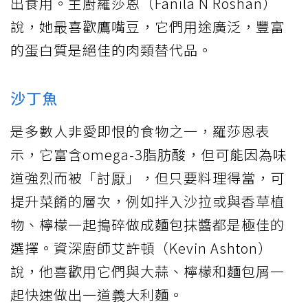
出食用。主廚羅莎恩（Fanila N Roshan）
說，她最喜歡鷹嘴豆，它們用途廣泛，豐富
的蛋白質是絕佳的肉類替代品。
沙丁魚
是多數人非愛即恨的食物之一，羅莎恩表
示，它富含omega-3脂肪酸，但可能因為味
道強烈而被「討厭」，但只要料理得當，可
提升菜餚的層次，例如拌入沙拉或與香草植
物、檸檬一起搗碎做成麵包抹醬都是極佳的
選擇。資深廚師艾許頓（Kevin Ashton）
說，他喜歡用它們與大蒜、檸檬和麵包屑一
起快速做出一道義大利麵。