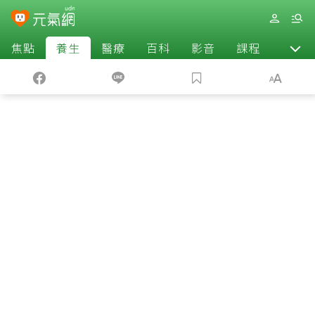
焦點
養生
醫療
百科
影音
課程
退休