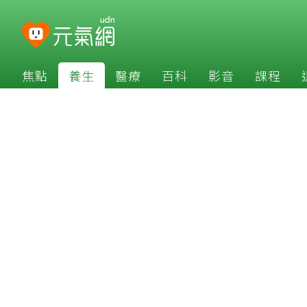
焦點
養生
醫療
百科
影音
課程