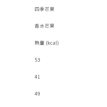
四季芒果
香水芒果
熱量 (kcal)
53
41
49