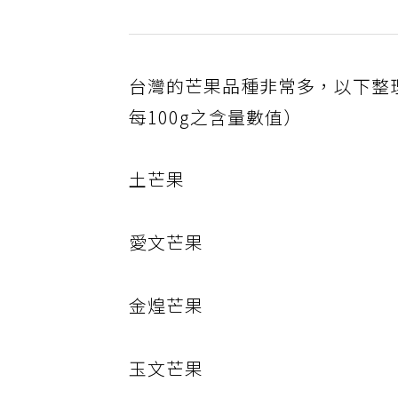
台灣的芒果品種非常多，以下整
每100g之含量數值）
土芒果
愛文芒果
金煌芒果
玉文芒果