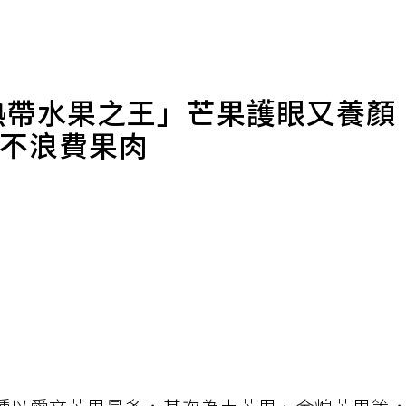
「熱帶水果之王」芒果護眼又養顏
法不浪費果肉