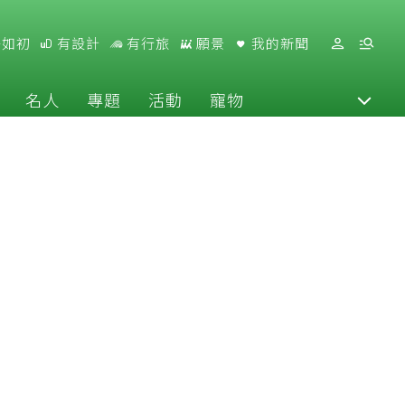
好如初
有設計
有行旅
願景
我的新聞
名人
專題
活動
寵物