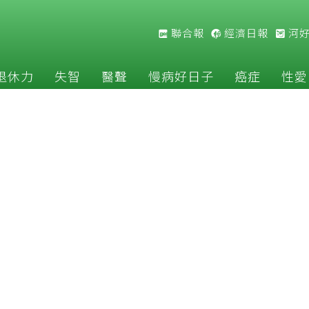
聯合報
經濟日報
河
退休力
失智
醫聲
慢病好日子
癌症
性愛