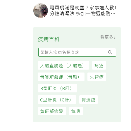
過日子
電風扇滿是灰塵？家事達人教1
分鐘清潔法 多加一物還能防髒
汙附著
看更多
疾病百科
大腸直腸癌（大腸癌）
痔瘡
骨質疏鬆症（骨鬆）
失智症
B型肝炎（B肝）
C型肝炎（C肝）
胃潰瘍
黃斑部病變
氣喘