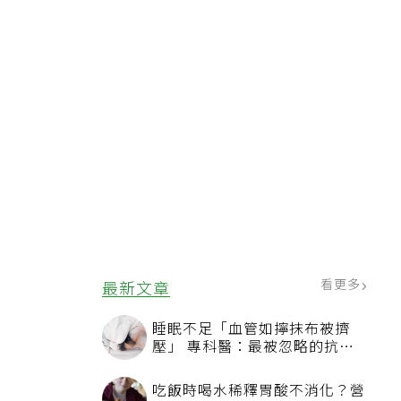
看更多
最新文章
睡眠不足「血管如擰抹布被擠
壓」 專科醫：最被忽略的抗老
方法
吃飯時喝水稀釋胃酸不消化？營