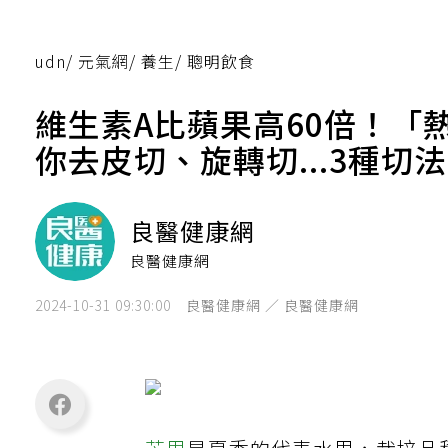
udn
/
元氣網
/
養生
/
聰明飲食
維生素A比蘋果高60倍！
你去皮切、旋轉切...3種切
良醫健康網
良醫健康網
2024-10-31 09:30:00
良醫健康網 ／ 良醫健康網