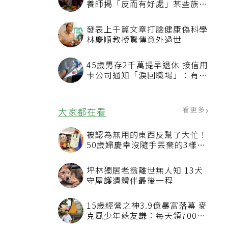
養師揭「反而有好處」某些族群
才要禁
發表上千篇文章打臉健康偽科學
林慶順教授驚傳意外過世
45歲男存2千萬提早退休 接信用
卡公司通知「淚回職場」：有錢
也碰壁
看更多
大家都在看
被認為無用的東西反幫了大忙！
50歲婦慶幸沒隨手丟棄的3樣物
品
坪林獨居老翁離世無人知 13犬
守屋護遺體伴最後一程
15歲經營之神3.9億暴富落幕 麥
克風少年蘇友謙：每天領700元