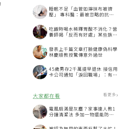
的
睡眠不足「血管如擰抹布被擠
壓」 專科醫：最被忽略的抗老
方法
吃飯時喝水稀釋胃酸不消化？營
養師揭「反而有好處」某些族群
才要禁
發表上千篇文章打臉健康偽科學
林慶順教授驚傳意外過世
45歲男存2千萬提早退休 接信用
卡公司通知「淚回職場」：有錢
也碰壁
看更多
大家都在看
電風扇滿是灰塵？家事達人教1
分鐘清潔法 多加一物還能防髒
汙附著