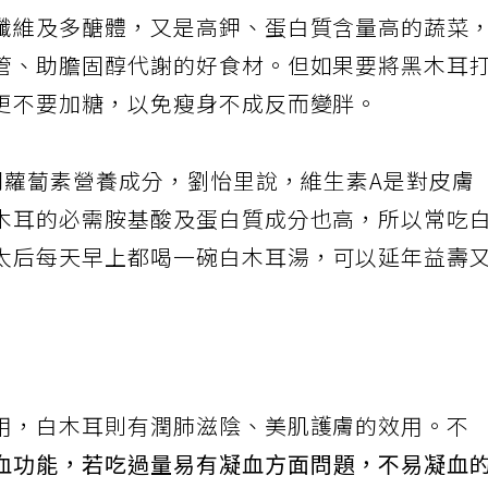
纖維及多醣體，又是高鉀、蛋白質含量高的蔬菜
管、助膽固醇代謝的好食材。但如果要將黑木耳
更不要加糖，以免瘦身不成反而變胖。
胡蘿蔔素營養成分，劉怡里說，維生素A是對皮膚
木耳的必需胺基酸及蛋白質成分也高，所以常吃
太后每天早上都喝一碗白木耳湯，可以延年益壽
用，白木耳則有潤肺滋陰、美肌護膚的效用。不
血功能，若吃過量易有凝血方面問題，不易凝血