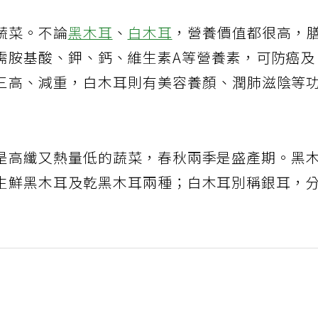
蔬菜。不論
黑木耳
、
白木耳
，營養價值都很高，
需胺基酸、鉀、鈣、維生素A等營養素，可防癌
三高、減重，白木耳則有美容養顏、潤肺滋陰等
是高纖又熱量低的蔬菜，春秋兩季是盛產期。黑
生鮮黑木耳及乾黑木耳兩種；白木耳別稱銀耳，