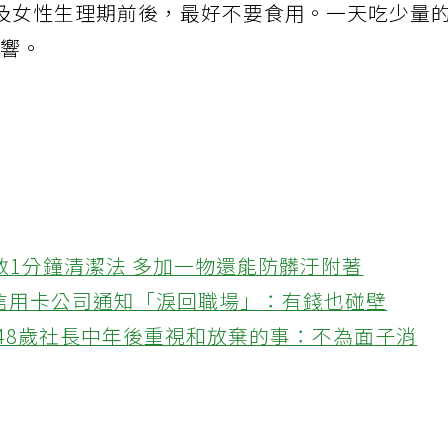
及女性生理期前後，最好不要食用。一天吃少量
影響。
教1分鐘清潔法 多加一物還能防髒汙附著
接信用卡公司通知「淚回職場」：有錢也碰壁
48歲社長中年後重視和放棄的事：不為面子消