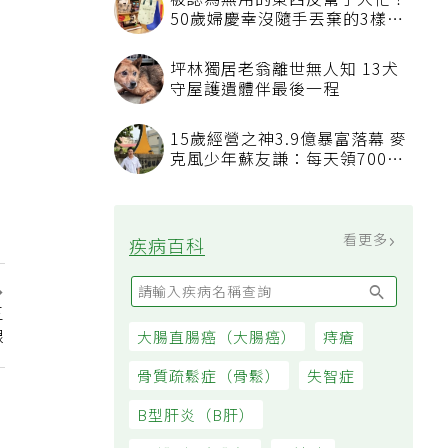
被認為無用的東西反幫了大忙！
50歲婦慶幸沒隨手丟棄的3樣物
品
坪林獨居老翁離世無人知 13犬
守屋護遺體伴最後一程
15歲經營之神3.9億暴富落幕 麥
克風少年蘇友謙：每天領700元
過日子
看更多
疾病百科
三
線
大腸直腸癌（大腸癌）
痔瘡
骨質疏鬆症（骨鬆）
失智症
B型肝炎（B肝）