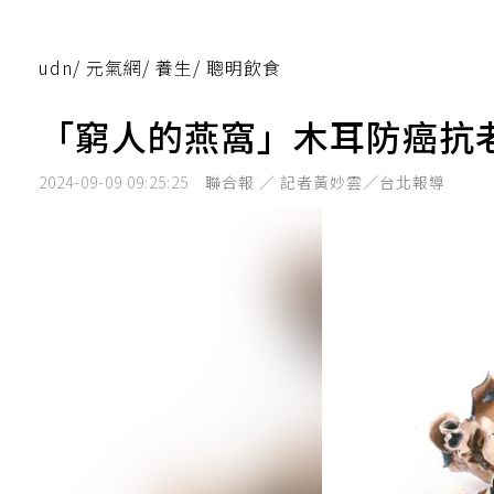
udn
/
元氣網
/
養生
/
聰明飲食
「窮人的燕窩」木耳防癌抗
2024-09-09 09:25:25
聯合報 ／ 記者黃妙雲／台北報導