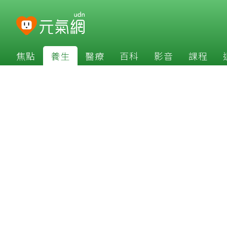
焦點
養生
醫療
百科
影音
課程