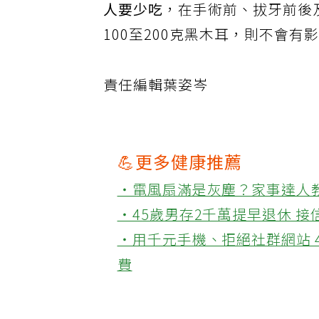
人要少吃
，在手術前、拔牙前後
100至200克黑木耳，則不會有
責任編輯葉姿岑
💪更多健康推薦
‧電風扇滿是灰塵？家事達人
‧45歲男存2千萬提早退休 
‧用千元手機、拒絕社群網站 
費