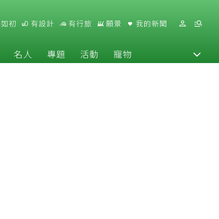
好如初
有設計
有行旅
願景
我的新聞
名人
專題
活動
寵物