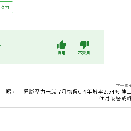
免疫力
?
實用
不實用
下一篇
點」曝，
通膨壓力未減 7月物價CPI年增率2.54% 連
個月破警戒