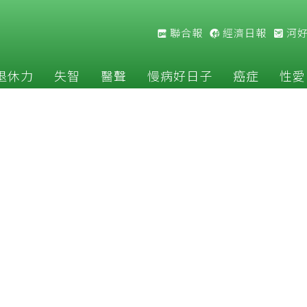
聯合報
經濟日報
河
退休力
失智
醫聲
慢病好日子
癌症
性愛