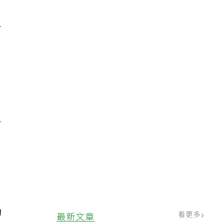
，
打
白
又
的
看更多
最新文章