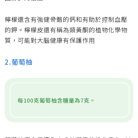
檸檬還含有強健骨骼的鈣和有助於控制血壓
的鉀。檸檬皮還有稱為類黃酮的植物化學物
質，可能對大腦健康有保護作用
2.葡萄柚
每100克葡萄柚含糖量為7克。