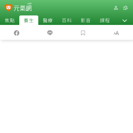
焦點
養生
醫療
百科
影音
課程
退休