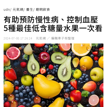
udn
/
元氣網
/
養生
/
聰明飲食
有助預防慢性病、控制血壓
5種最佳低含糖量水果一次看
元氣網 ／ 編輯辜子桓整理
2024-07-08 17:26:24