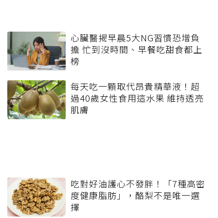
心臟醫揭早晨5大NG習慣恐增負
擔 忙到沒時間、早餐吃甜食都上
榜
每天吃一顆取代昂貴精華液！超
過40歲女性食用這水果 維持透亮
肌膚
吃對好油護心不發胖！「7種高密
度健康脂肪」，酪梨不是唯一選
擇