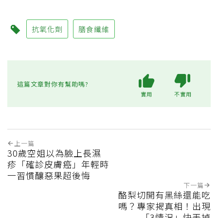
抗氧化劑
膳食纖維
這篇文章對你有幫助嗎?
實用
不實用
上一篇
30歲空姐以為臉上長濕
疹「確診皮膚癌」年輕時
一習慣釀惡果超後悔
下一篇
酪梨切開有黑絲還能吃
嗎？專家揭真相！出現
「3情況」快丟掉