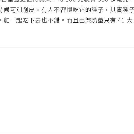
量豐更甚奇異果，每 100 克就有 330 多毫克
時候可別削皮。有人不習慣吃它的種子，其實種
能一起吃下去也不錯。而且芭樂熱量只有 41 