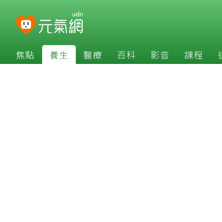
焦點
養生
醫療
百科
影音
課程