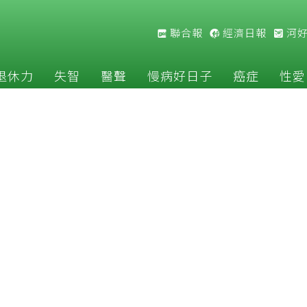
聯合報
經濟日報
河
退休力
失智
醫聲
慢病好日子
癌症
性愛