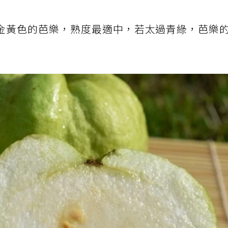
金黃色的芭樂，熟度最適中，若太過青綠，芭樂