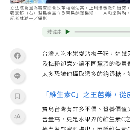
立法院會因為審查國會改革相關法案，上周爆發激烈衝突
張嘉郡（右）幫民進黨立委蔡易餘灑梅粉，一片和樂融融
記者林澔一／攝影
聽健康
台灣人吃水果愛沾梅子粉，這幾
及梅粉卻意外讓不同黨派的委員
太多恐讓你攝取過多的鈉跟糖，
「維生素C」之王芭樂，從
寶島台灣有許多平價、營養價值
含量高，更是水果界的維生素C