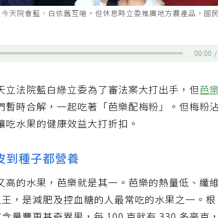
。今天院會藍、白依舊互嗆，但休息時立委推廣地方農產品，國
。
00:00
天立法院藍白綠立委為了審法案大打出手，但
芭
們暫時合解，一起吃著「芭樂配梅粉」。但梅粉
讓吃水果的健康效益大打折扣。
皮到種子都營養
又高的水果，芭樂就是其一。芭樂的熱量低、纖
之王，是減肥及控血糖的人最常吃的水果之一。