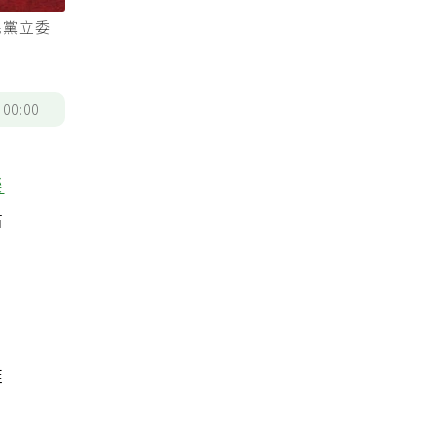
民黨立委
/
00:00
樂
沾
維
根