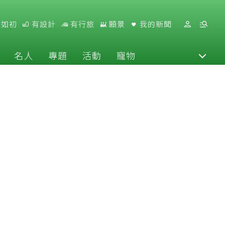
好如初
有設計
有行旅
願景
我的新聞
名人
專題
活動
寵物