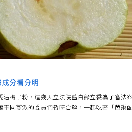
粉成分看分明
愛沾梅子粉，這幾天立法院藍白綠立委為了審法
讓不同黨派的委員們暫時合解，一起吃著「芭樂