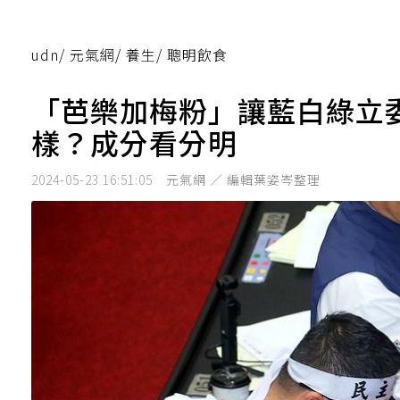
udn
/
元氣網
/
養生
/
聰明飲食
「芭樂加梅粉」讓藍白綠立
樣？成分看分明
2024-05-23 16:51:05
元氣網 ／ 編輯葉姿岑整理