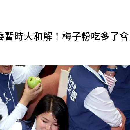
委暫時大和解！梅子粉吃多了