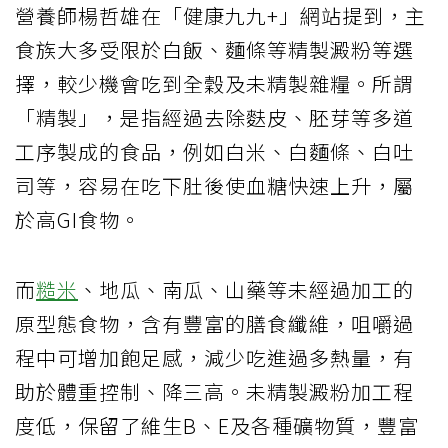
營養師楊哲雄在「健康九九+」網站提到，主
食族大多受限於白飯、麵條等精製澱粉等選
擇，較少機會吃到全穀及未精製雜糧。所謂
「精製」，是指經過去除麩皮、胚芽等多道
工序製成的食品，例如白米、白麵條、白吐
司等，容易在吃下肚後使血糖快速上升，屬
於高GI食物。
而
糙米
、地瓜、南瓜、山藥等未經過加工的
原型態食物，含有豐富的膳食纖維，咀嚼過
程中可增加飽足感，減少吃進過多熱量，有
助於體重控制、降三高。未精製澱粉加工程
度低，保留了維生B、E及各種礦物質，豐富