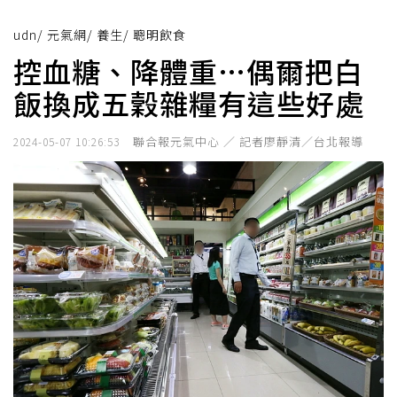
udn
/
元氣網
/
養生
/
聰明飲食
控血糖、降體重…偶爾把白
飯換成五穀雜糧有這些好處
聯合報元氣中心 ／ 記者廖靜清／台北報導
2024-05-07 10:26:53