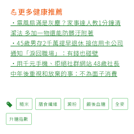
💪更多健康推薦
‧電風扇滿是灰塵？家事達人教1分鐘清
潔法 多加一物還能防髒汙附著
‧45歲男存2千萬提早退休 接信用卡公司
通知「淚回職場」：有錢也碰壁
‧用千元手機、拒絕社群網站 48歲社長
中年後重視和放棄的事：不為面子消費
糙米
膳食纖維
澱粉
飯後血糖
全麥
升糖指數