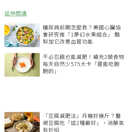
延伸閱讀
糖尿病前期怎麼救？美國心臟協
會研究推「1夢幻水果組合」 酪
梨加它改善血管功能
不必忍餓也能減肥！補充2類食物
每天自然少575大卡「還能吃飽
飽的」
「豆腐減肥法」月瘦好幾斤？醫
揭豆腐吃「這2種最好」，消脹氣
有妙招