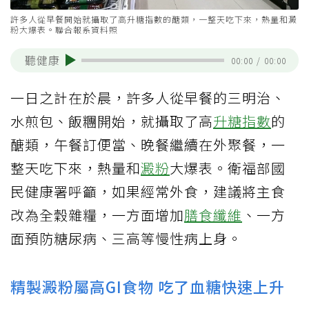
許多人從早餐開始就攝取了高升糖指數的醣類，一整天吃下來，熱量和澱
粉大爆表。聯合報系資料照
聽健康
00:00
/
00:00
一日之計在於晨，許多人從早餐的三明治、
水煎包、飯糰開始，就攝取了高
升糖指數
的
醣類，午餐訂便當、晚餐繼續在外聚餐，一
整天吃下來，熱量和
澱粉
大爆表。衛福部國
民健康署呼籲，如果經常外食，建議將主食
改為全穀雜糧，一方面增加
膳食纖維
、一方
面預防糖尿病、三高等慢性病上身。
精製澱粉屬高GI食物 吃了血糖快速上升