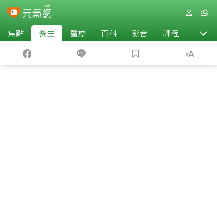
焦點
養生
醫療
百科
影音
課程
退休