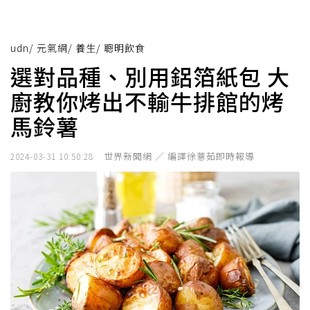
udn
/
元氣網
/
養生
/
聰明飲食
選對品種、別用鋁箔紙包 大
廚教你烤出不輸牛排館的烤
馬鈴薯
世界新聞網 ／ 編譯徐薏茹即時報導
2024-03-31 10:50:28