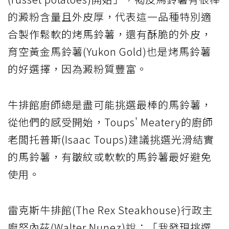
的澱粉含量且外皮厚，代表這一品種特別適
合製作鬆軟的烤馬鈴薯，還有酥脆的外皮，
育空黃金馬鈴薯(Yukon Gold)也是烤馬鈴薯
的好選擇，因為澱粉質豐富。
牛排館廚師總是盡可能挑選最棒的馬鈴薯，
從他們的感受開始，Toups' Meatery的廚師
老闆托普斯(Isaac Toups)建議挑選光滑結實
的馬鈴薯，有皺紋或軟軟的馬鈴薯最好避免
使用。
雷克斯牛排館(The Rex Steakhouse)行政主
廚努內茲(Walter Nunez)說：「我發現挑選