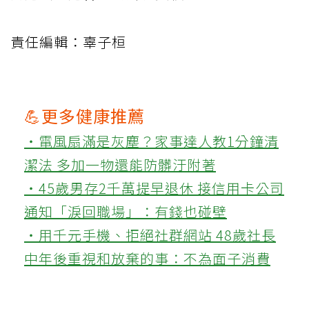
責任編輯：辜子桓
💪更多健康推薦
‧電風扇滿是灰塵？家事達人教1分鐘清
潔法 多加一物還能防髒汙附著
‧45歲男存2千萬提早退休 接信用卡公司
通知「淚回職場」：有錢也碰壁
‧用千元手機、拒絕社群網站 48歲社長
中年後重視和放棄的事：不為面子消費