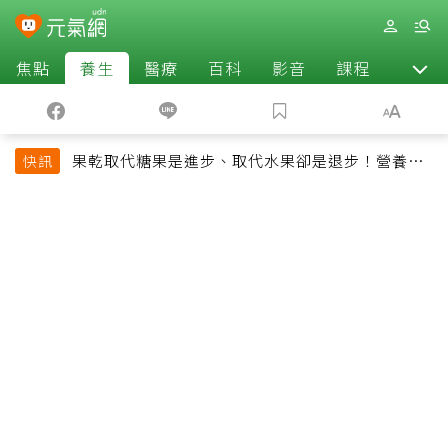
焦點
養生
醫療
百科
影音
課程
退休
果乾取代糖果是進步、取代水果卻是退步！營養師
快訊
揭果乾堅果常見健康陷阱