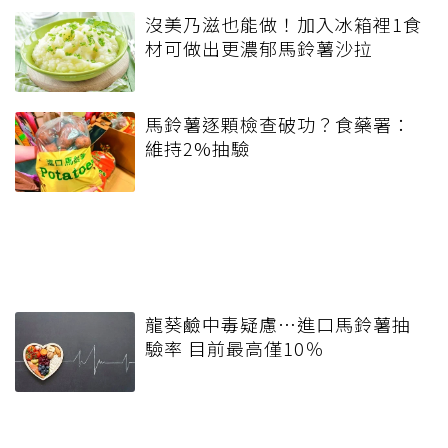
沒美乃滋也能做！加入冰箱裡1食
材可做出更濃郁馬鈴薯沙拉
馬鈴薯逐顆檢查破功？食藥署：
維持2%抽驗
龍葵鹼中毒疑慮…進口馬鈴薯抽
驗率 目前最高僅10％