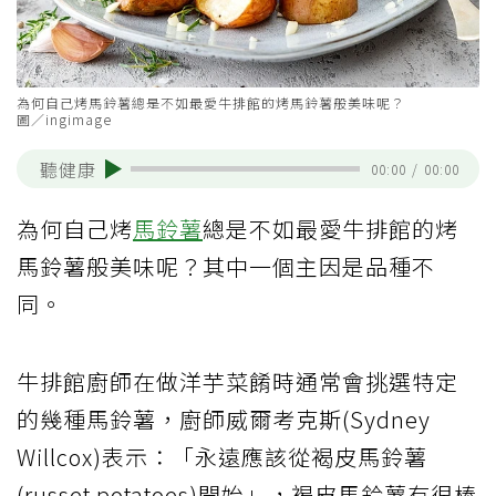
為何自己烤馬鈴薯總是不如最愛牛排館的烤馬鈴薯般美味呢？
圖／ingimage
聽健康
00:00
/
00:00
為何自己烤
馬鈴薯
總是不如最愛牛排館的烤
馬鈴薯般美味呢？其中一個主因是品種不
同。
牛排館廚師在做洋芋菜餚時通常會挑選特定
的幾種馬鈴薯，廚師威爾考克斯(Sydney
Willcox)表示：「永遠應該從褐皮馬鈴薯
(russet potatoes)開始」，褐皮馬鈴薯有很棒