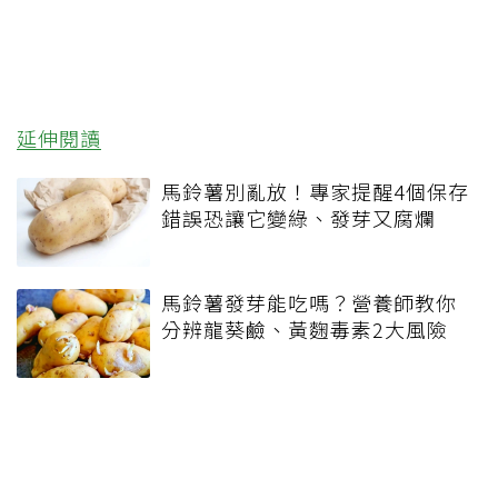
延伸閱讀
馬鈴薯別亂放！專家提醒4個保存
錯誤恐讓它變綠、發芽又腐爛
馬鈴薯發芽能吃嗎？營養師教你
分辨龍葵鹼、黃麴毒素2大風險