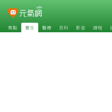
焦點
養生
醫療
百科
影音
課程