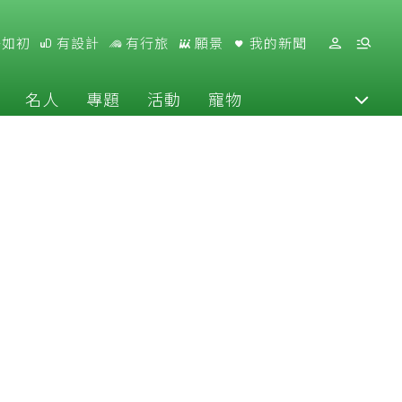
好如初
有設計
有行旅
願景
我的新聞
名人
專題
活動
寵物