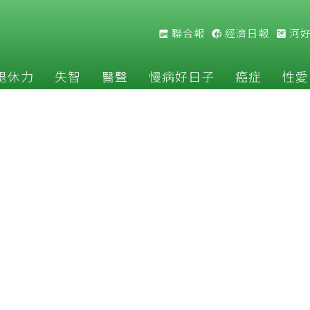
聯合報
經濟日報
河
退休力
失智
醫聲
慢病好日子
癌症
性愛