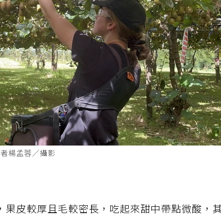
記者楊孟蓉／攝影
，果皮較厚且毛較密長，吃起來甜中帶點微酸，