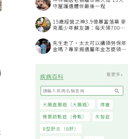
坪林獨居老翁離世無人知 13犬
守屋護遺體伴最後一程
15歲經營之神3.9億暴富落幕 麥
克風少年蘇友謙：每天領700元
過日子
先生走了，太太可以續領勞保年
金嗎？專家揭遺屬年金怎麼領，
生
看順位還要看資格
輔
看更多
疾病百科
大腸直腸癌（大腸癌）
痔瘡
骨質疏鬆症（骨鬆）
失智症
B型肝炎（B肝）
量