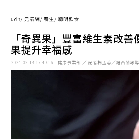
udn
/
元氣網
/
養生
/
聰明飲食
「奇異果」豐富維生素改善
果提升幸福感
2024-03-14 17:49:16
健康事業部 ／ 記者楊孟蓉／紐西蘭報