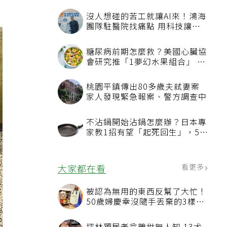
沒人想碰的苦工就讓AI來！鴻海
團隊駐醫院找痛點 用科技讓醫
療更有溫度
糖尿病前期怎麼救？美國心臟協
會研究推「1夢幻水果組合」 酪
梨加它改善血管功能
桃園平鎮傳出80多歲夫弒妻案
家人發現緊急報案、警方調查中
不沾鍋開始沾鍋怎麼辦？日本專
家教1招有望「起死回生」，5情
況該換新
看更多
大家都在看
被認為無用的東西反幫了大忙！
50歲婦慶幸沒隨手丟棄的3樣物
品