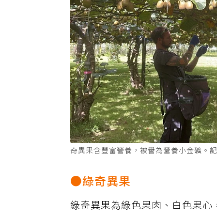
奇異果含豐富營養，被譽為營養小金礦。
●綠奇異果
綠奇異果為綠色果肉、白色果心